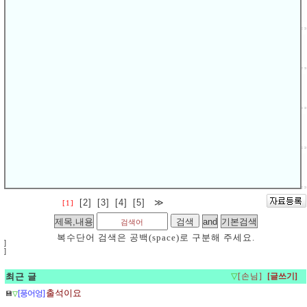
▽
무죄받으면 정지·취소 운전면허 자동 복원
열람:
5161
2011.09.23
▽
올해부터 새 도로명 주소 법적 사용
💾
(푸른산)
열람:
4356
2011.01.10
▽
운전면허 갱신기간 10년으로
열람:
5082
2010.12.04
▽
통행제한 없는 아파트단지서 음주운전하면 처벌가능
댓글:
(1)
열람:
4394
2010.11.12
▽
운전면허가 취소된 줄 모르고 운전한 경우 무면허운전에 해당
열람:
4219
2010.11.12
[2]
[3]
[4]
[5]
≫
[1]
복수단어 검색은 공백(space)로 구분해 주세요.
]
]
최근 글
▽
[손님]
출석이요
[풍어엉]
💾
▽