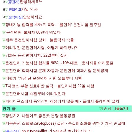
안녕하세요!~
[종결자]
💾
▽
가입 인사
[민달이2]
💾
▽
안녕하세요.
[순덕아짐]
💾
▽
▽
장내기능 합격률 30%로 폭락…‘불면허’ 운전시험 일주일
▽
‘운전면허’ 불체자 80만명 넘었다
▽
제주 운전면허시험 강화…불합격자 속출
▽
어려워진 운전면허시험, 어떻게 바뀌었나?
▽
강화된 운전면허시험, 22일부터 실시
▽
운전면허 기능시험 합격률 90%→10%대로…응시자들 어리둥절
▽
운전면허 학과시험 문제 자동차 운전면허 학과시험 문제공개
▽
어렵게 ‘개정’된 운전면허 시험 오늘부터 시행
▽
T자코스 부활-신호위반 실격…불면허시험 22일 시행
▽
운전면허시험 22일부터 어려워진다
▽
파이어폭스에서 동영상이 재생되지 않을 때 - 플래시 플레어어 설치
인기 글
▽
[손님]
▽
당일치기 나들이로 좋은곳 분당 율동공원
▽
키움증권 스탑로스(StopLoss) 설정 - 손실최소화를 위한 기계적 손절매
▽
input type=\file\ 의 value값 초기화 시키기
[홈마스타]