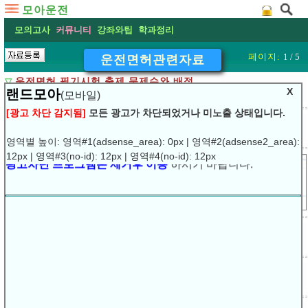
모아운전
모의고사
커뮤니티
강좌와팁
학과정리
페이지:
1 / 5
운전면허관련자료
▽
운전면허 필기시험 출제 문제수와 배점
X
랜드모아
(모바일)
열람:
20458
2016.12.11
[광고 차단 감지됨]
모든 광고가 차단되었거나 미노출 상태입니다.
▽
전남지방경찰청, 운전면허 시험 개선 22일부터 시행
열람:
5993
2016.12.10
영역별 높이: 영역#1(adsense_area): 0px | 영역#2(adsense2_area):
12px | 영역#3(no-id): 12px | 영역#4(no-id): 12px
광고차단 프로그램은 제거후 이용
하시기 바랍니다.
▽
2016년 12월 22일 부터 변경된 문제로 학과시험
열람:
6020
2016.12.09
▽
"아파트 주차장 음주운전 아니다" 대법원 판결
💾
(예진)
열람:
3875
2014.01.05
▽
술 마시고 운전석 앉기만 해도 ‘음주운전’ 체포 가능
💾
(예진)
열람:
4604
2014.01.05