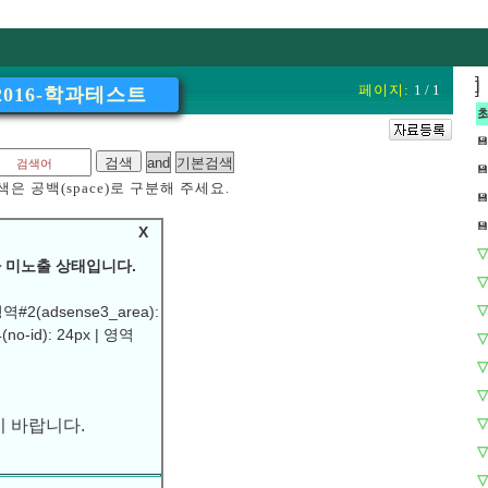
]
]
페이지:
1 / 1
2016-학과테스트
💾
💾
은 공백(space)로 구분해 주세요.
💾
💾
X
▽
 미노출 상태입니다.
▽
▽
역#2(adsense3_area):
(no-id): 24px | 영역
▽
▽
▽
 바랍니다.
▽
▽
▽