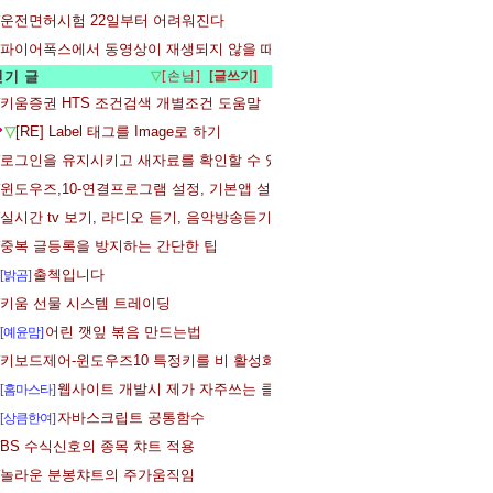
운전면허시험 22일부터 어려워진다
파이어폭스에서 동영상이 재생되지 않을 때 - 플래시 플레어어 설치
인기 글
▽
[손님]
키움증권 HTS 조건검색 개별조건 도움말
▽
[RE] Label 태그를 Image로 하기
로그인을 유지시키고 새자료를 확인할 수 있는 - 파이어폭스 확장기능 ReloadE
윈도우즈,10-연결프로그램 설정, 기본앱 설정 변경
실시간 tv 보기, 라디오 듣기, 음악방송듣기 채널(url) 안내
중복 글등록을 방지하는 간단한 팁
출첵입니다
[밝곰]
키움 선물 시스템 트레이딩
어린 깻잎 볶음 만드는법
[예윤맘]
키보드제어-윈도우즈10 특정키를 비 활성화 하는 방법
웹사이트 개발시 제가 자주쓰는 클래스
[홈마스타]
자바스크립트 공통함수
[상큼한여]
BS 수식신호의 종목 챠트 적용
놀라운 분봉챠트의 주가움직임