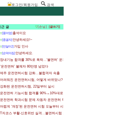
로그인/회원가입
검색
최근 글
▽
[손님]
출석이요
[풍어엉]
▽
안녕하세요!~
[종결자]
▽
가입 인사
[민달이2]
▽
안녕하세요.
[순덕아짐]
▽
장내기능 합격률 30%로 폭락…‘불면허’ 운전시험 일주일
‘운전면허’ 불체자 80만명 넘었다
제주 운전면허시험 강화…불합격자 속출
어려워진 운전면허시험, 어떻게 바뀌었나?
강화된 운전면허시험, 22일부터 실시
운전면허 기능시험 합격률 90%→10%대로…응시자들 어리둥절
운전면허 학과시험 문제 자동차 운전면허 학과시험 문제공개
어렵게 ‘개정’된 운전면허 시험 오늘부터 시행
T자코스 부활-신호위반 실격…불면허시험 22일 시행