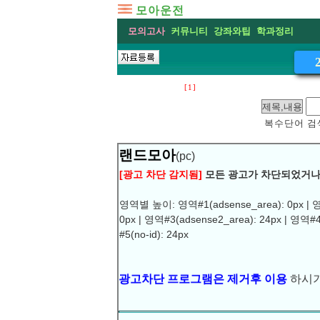
모아운전
모의고사
커뮤니티
강좌와팁
학과정리
[1]
복수단어 검색
랜드모아
(pc)
[광고 차단 감지됨]
모든 광고가 차단되었거나
영역별 높이: 영역#1(adsense_area): 0px | 영
0px | 영역#3(adsense2_area): 24px | 영역#4
#5(no-id): 24px
광고차단 프로그램은 제거후 이용
하시기