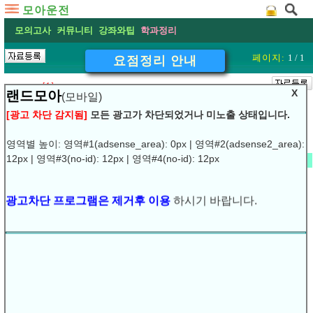
모아운전
모의고사
커뮤니티
강좌와팁
학과정리
페이지:
1 / 1
요점정리 안내
[1]
X
랜드모아
(모바일)
[광고 차단 감지됨]
모든 광고가 차단되었거나 미노출 상태입니다.
복수단어 검색은 공백(space)로 구분해 주세요.
]
]
영역별 높이: 영역#1(adsense_area): 0px | 영역#2(adsense2_area):
12px | 영역#3(no-id): 12px | 영역#4(no-id): 12px
최근 글
▽
[손님]
출석이요
[풍어엉]
💾
▽
안녕하세요!~
[종결자]
광고차단 프로그램은 제거후 이용
하시기 바랍니다.
💾
▽
가입 인사
[민달이2]
💾
▽
안녕하세요.
[순덕아짐]
💾
▽
▽
장내기능 합격률 30%로 폭락…‘불면허’ 운전시험 일주일
▽
‘운전면허’ 불체자 80만명 넘었다
▽
제주 운전면허시험 강화…불합격자 속출
▽
어려워진 운전면허시험, 어떻게 바뀌었나?