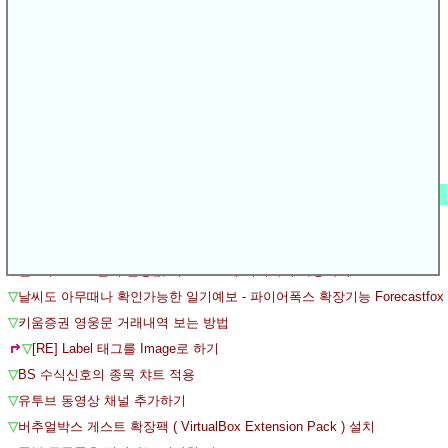
▽
강화된 운전면허시험, 22일부터 실시
▽
운전면허 기능시험 합격률 90%→10%대로…응시자들 어리둥절
▽
운전면허 학과시험 문제 자동차 운전면허 학과시험 문제공개
▽
어렵게 ‘개정’된 운전면허 시험 오늘부터 시행
▽
T자코스 부활-신호위반 실격…불면허시험 22일 시행
▽
운전면허시험 22일부터 어려워진다
▽
파이어폭스에서 동영상이 재생되지 않을 때 - 플래시 플레어어 설치
인기 글
▽
[손님]
▽
(1)
삼본바둑뷰어 - sbf 파일보기
▽
문자열에서 쌍따옴표 안의 내용만 추출할려고 합니다.
▽
윈도우즈10 - 현재 설정값 대로 SSD에 복제하여 사용하기
▽
날씨도 아무때나 확인가능한 일기예보 - 파이어폭스 확장기능 Forecastfox
▽
키움증권 영웅문 거래내역 보는 방법
▽
[RE] Label 태그를 Image로 하기
▽
BS 수식신호의 종목 챠트 적용
▽
유투브 동영상 채널 추가하기
▽
버추얼박스 게스트 확장팩 ( VirtualBox Extension Pack ) 설치