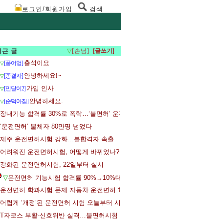
로그인/회원가입
검색
최근 글
▽
[손님]
출석이요
[풍어엉]
▽
안녕하세요!~
[종결자]
▽
가입 인사
[민달이2]
▽
안녕하세요.
[순덕아짐]
▽
장내기능 합격률 30%로 폭락…‘불면허’ 운전시험 일주일
‘운전면허’ 불체자 80만명 넘었다
제주 운전면허시험 강화…불합격자 속출
어려워진 운전면허시험, 어떻게 바뀌었나?
강화된 운전면허시험, 22일부터 실시
▽
운전면허 기능시험 합격률 90%→10%대로…응시자들 어리둥절
운전면허 학과시험 문제 자동차 운전면허 학과시험 문제공개
어렵게 ‘개정’된 운전면허 시험 오늘부터 시행
T자코스 부활-신호위반 실격…불면허시험 22일 시행