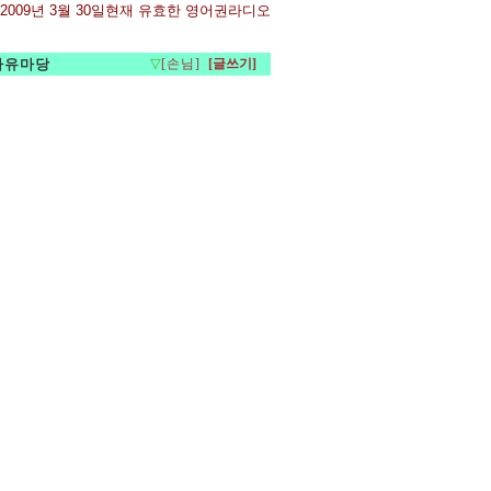
2009년 3월 30일현재 유효한 영어권라디오 URL(미국, 오스트레일리아 - 호주)
자유마당
▽
[손님]