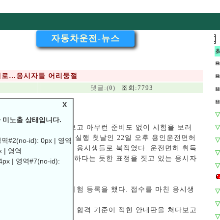
자동차운전-뉴스
]
]
💾
%대로…응시자들 어리둥절
💾
댓글:
(0)
조회:7793
💾
💾
X
▽
대로…응시자들 어리둥절
 미노출 상태입니다.
▽
허 기능시험을 우습게 보고 아무런 준비도 없이 시험을 보러
운전면허 장내 기능시험 실행 첫날인 22일 오후 용인운전면허
▽
#2(no-id): 0px | 영역
, 기능, 도로주행 시험 응시생들로 북적였다. 운전면허 취득
px | 영역
▽
험장에서는 합격이 당연하다는 듯한 표정을 짓고 있는 응시자
4px | 영역#7(no-id):
▽
해 접수대로 이동해 시험 등록을 했다. 접수를 마친 응시생
▽
.
▽
 바랍니다.
 확인하기 위해 채점 및 합격 기준이 적힌 안내판을 쳐다보고
▽