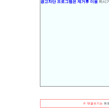
있었고 나머지는 자리에 앉아 스마트폰을
방송에서 자신의 이름을 부르자 자신감 넘
난관인 경사로를 무사히 지났지만 이어진
순서의 응시생도 앞선 응시생과 마찬가지
에 닿지 않았다"며 탈락 이유를 설명했다
할 거 없이 뒤늦게 안내판을 들여다보며 
.
❚
관련자료링크
▸
http://www.newsis.com/ar_detail/view.html?ar
다음글
강화된 운전면허시험, 22일부
[
]
▽
이전글
[
]
▽
운전면허 학과시험 문제 자동
'
※
댓글쓰기는
회