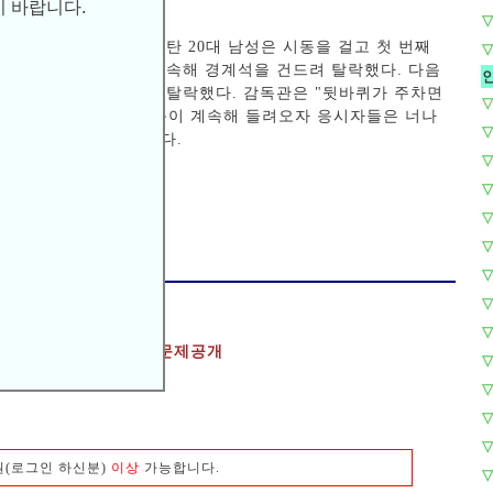
 만져댔다.
▽
치게 시험차량에 올라탄 20대 남성은 시동을 걸고 첫 번째
▽
 직각주차 코스에서 계속해 경계석을 건드려 탈락했다. 다음
로 직각주차 코스에서 탈락했다. 감독관은 "뒷바퀴가 주차면
▽
. 탈락을 알리는 신고음이 계속해 들려오자 응시자들은 너나
▽
시험 코스 숙지에 나섰다.
▽
▽
▽
_id=NI
▽
▽
▽
터 실시
▽
차 운전면허 학과시험 문제공개
▽
▽
▽
▽
원(로그인 하신분)
이상
가능합니다.
▽