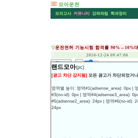
모아운전
모의고사
커뮤니티
강좌와팁
학과정리
▽
운전면허 기능시험 합격률 90%→10
2016-12-24 09:47:06
URL복사
▶
랜드모아
(pc)
운전면허 기능시험 합격률 90%→10%
[광고 차단 감지됨]
모든 광고가 차단되었거나
【수원=뉴시스】이준석 기자 = "운전면
왔는데 보기 좋게 떨어졌네요." 개선된 
영역별 높이: 영역#1(adsense_area): 0px | 영역
시험장에는 비가 오는 궂은 날씨에도 필기
#3(no-id): 0px | 영역#4(adsense3_area): 0
첫 단계인 학과시험이 이뤄지고 있는 시
#5(adsense2_area): 24px | 영역#6(no-id): 2
들이 쏟아져 나왔다.
24px
이들은 다음 단계인 기능시험을 치르기 위
들은 곧바로 인근 기능시험장으로 향했다
광고차단 프로그램은 제거후 이용
하시기
1~2명의 응시자는 바뀐 기능시험 내용을