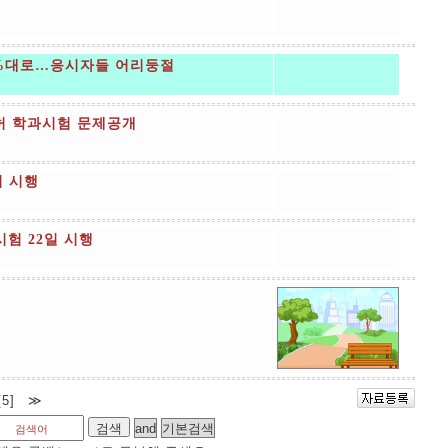
0%대로…응시자들 어리둥절
허 학과시험 문제공개
터 시행
험 22일 시행
[5]
≫