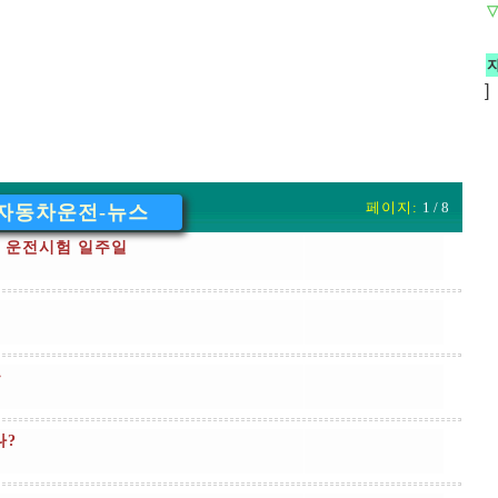
▽
]
페이지:
1 / 8
자동차운전-뉴스
’ 운전시험 일주일
출
나?