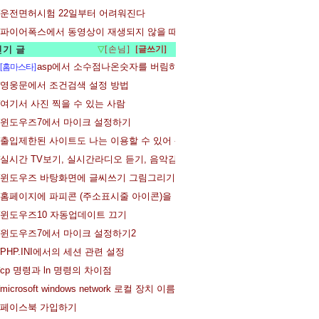
운전면허시험 22일부터 어려워진다
파이어폭스에서 동영상이 재생되지 않을 때 - 플래시 플레어어 설치
인기 글
▽
[손님]
asp에서 소수점나온숫자를 버림하는 방법
[홈마스타]
영웅문에서 조건검색 설정 방법
여기서 사진 찍을 수 있는 사람
윈도우즈7에서 마이크 설정하기
출입제한된 사이트도 나는 이용할 수 있어 - 파이어폭스 확장기능 User Agent Sw
실시간 TV보기, 실시간라디오 듣기, 음악감상
윈도우즈 바탕화면에 글씨쓰기 그림그리기
홈페이지에 파피콘 (주소표시줄 아이콘)을 만들어 적용하는 방법
윈도우즈10 자동업데이트 끄기
윈도우즈7에서 마이크 설정하기2
PHP.INI에서의 세션 관련 설정
cp 명령과 ln 명령의 차이점
microsoft windows network 로컬 장치 이름이 이미 사용 중입니다
페이스북 가입하기