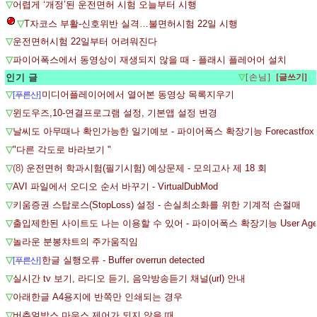
▽
어렵게 ‘개정’된 운전면허 시험 오늘부터 시행
▽
T자코스 부활-신호위반 실격…불면허시험 22일 시행
▽
운전면허시험 22일부터 어려워진다
▽
파이어폭스에서 동영상이 재생되지 않을 때 - 플래시 플레어어 설치
인기 글
▽
[손님]
▽
미디어플레이어에서 열어본 동영상 목록지우기
[푸른산]
▽
윈도우즈,10-연결프로그램 설정, 기본앱 설정 변경
▽
날씨도 아무때나 확인가능한 일기예보 - 파이어폭스 확장기능 Forecastfox
▽
"다른 각도로 바라보기 "
▽
(8)
운전면허 학과시험(필기시험) 예상문제 - 모의고사 제 18 회
▽
AVI 파일에서 오디오 순서 바꾸기 - VirtualDubMod
▽
키움증권 스탑로스(StopLoss) 설정 - 손실최소화를 위한 기계적 손절매
▽
출입제한된 사이트도 나는 이용할 수 있어 - 파이어폭스 확장기능 User Agent 
▽
놀라운 분봉챠트의 주가움직임
▽
한글 실행오류 - Buffer overrun detected
[푸른산]
▽
실시간 tv 보기, 라디오 듣기, 음악방송듣기 채널(url) 안내
▽
아래한글 A4용지에 반쪽만 인쇄되는 경우
▽
버추얼박스 마우스 제어가 되지 않을 때