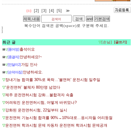
[2]
[3]
[4]
[5]
≫
[1]
복수단어 검색은 공백(space)로 구분해 주세요.
]
]
최근 글
▽
[손님]
출석이요
[풍어엉]
💾
▽
안녕하세요!~
[종결자]
💾
▽
가입 인사
[민달이2]
💾
▽
안녕하세요.
[순덕아짐]
💾
▽
▽
장내기능 합격률 30%로 폭락…‘불면허’ 운전시험 일주일
▽
‘운전면허’ 불체자 80만명 넘었다
▽
제주 운전면허시험 강화…불합격자 속출
▽
어려워진 운전면허시험, 어떻게 바뀌었나?
▽
강화된 운전면허시험, 22일부터 실시
▽
운전면허 기능시험 합격률 90%→10%대로…응시자들 어리둥절
▽
운전면허 학과시험 문제 자동차 운전면허 학과시험 문제공개