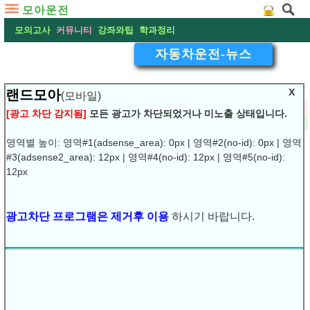
모아운전
모의고사
커뮤니티
강좌와팁
학과정리
자동차운전-뉴스
X
랜드모아
(모바일)
▽
T자코스 부활-신호위반 실격…'불면허'시험 22일 시행
[광고 차단 감지됨]
모든 광고가 차단되었거나 미노출 상태입니다.
2016-12-21 03:41:28
댓글:
(0)
조회:8226
URL복사
▶
영역별 높이: 영역#1(adsense_area): 0px | 영역#2(no-id): 0px | 영역
#3(adsense2_area): 12px | 영역#4(no-id): 12px | 영역#5(no-id):
T자코스 부활-신호위반 실격…'불면허'시험 22일 시행
12px
2011년 간소화 이후 이어진 사고 증가 우려에 개선 경찰 "간
소화 취지는 살리고 안전운전평가는 강화" 【서울=뉴시스】
광고차단 프로그램은 제거후 이용
하시기 바랍니다.
임종명 기자 = 2011년 간소화 됐던 운전면허시험이 22일부
터 개선돼 시행된다. 새 운전면허시험에선 주요 탈락 요소였
던 '경사로에서 멈췄다 출발', 'T자 코스' 등이 부활하는 등
장내 기능시험이 강화된다.
경찰청은 20일 "국민 편의 증대라는 간소화의 취지는 살리면
서 안전운전능력 평가는 강화하는 방향으로 개선했다"며 이