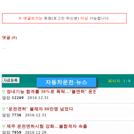
※
댓글쓰기는
회원(로그인 하신분)
이상
가능합니다.
댓글 (0)
...
페이지:
1 / 8
자동차운전-뉴스
▽
장내기능 합격률 30%로 폭락…‘불면허’ 운전시험 일주일
열람:
12269
2016.12.31
▽
‘운전면허’ 불체자 80만명 넘었다
열람:
7736
2016.12.31
▽
제주 운전면허시험 강화…불합격자 속출
열람:
7959
2016.12.29