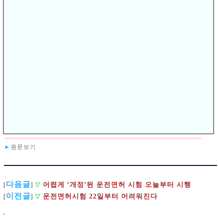
같이 밝혔다.
면허시험 개선은 지난 1월 발표된 바 있다. 전문가나 국회의
원 등 일각에서 쉬운 면허제도로 인한 사고 증가를 우려하는
목소리가 이어지자 이에 선제적으로 대응한다는 차원에서
추진된 것이다. 경찰에 따르면 우선 필기(학과)시험 문제은
행 문항수가 1000개로 확대됐다. 난폭·보복운전 금지 등 최
근 개정법령과 보행자보호, 긴급자동차 양보 등 안전운전에
필요한 교통법규가 추가됐다. 기존 730개 중 40문제가 출제
됐다면 앞으로는 1000개 중 40문제가 출제된다. 장내 기능시
험 코스는 기존 50m에서 300m이상으로 늘어난다. 평가항목
과 실격사유는 각각 2개에서 7개로 늘었다.
.
❚
관련자료링크
▸
원문보기
다음글
어렵게 ‘개정’된 운전면허 시험 오늘부터 시행
[
]
▽
이전글
[
]
▽
운전면허시험 22일부터 어려워진다
'