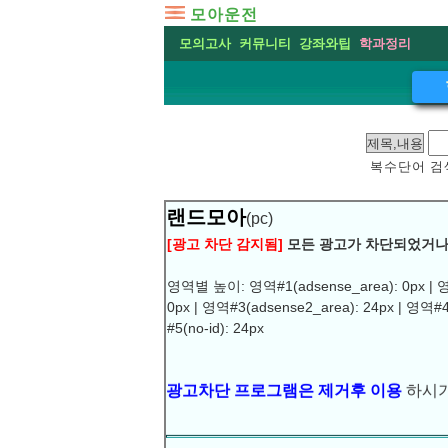
모아운전
모의고사
커뮤니티
강좌와팁
학과정리
복수단어 검색
랜드모아
(pc)
[광고 차단 감지됨]
모든 광고가 차단되었거나
영역별 높이: 영역#1(adsense_area): 0px | 영
0px | 영역#3(adsense2_area): 24px | 영역#4
#5(no-id): 24px
광고차단 프로그램은 제거후 이용
하시기