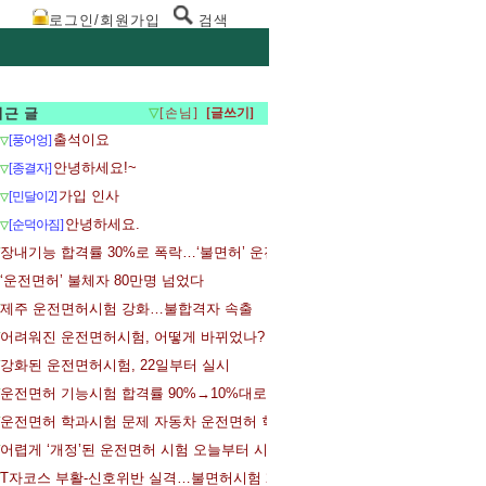
로그인/회원가입
검색
최근 글
▽
[손님]
출석이요
[풍어엉]
▽
안녕하세요!~
[종결자]
▽
가입 인사
[민달이2]
▽
안녕하세요.
[순덕아짐]
▽
장내기능 합격률 30%로 폭락…‘불면허’ 운전시험 일주일
‘운전면허’ 불체자 80만명 넘었다
제주 운전면허시험 강화…불합격자 속출
어려워진 운전면허시험, 어떻게 바뀌었나?
강화된 운전면허시험, 22일부터 실시
운전면허 기능시험 합격률 90%→10%대로…응시자들 어리둥절
운전면허 학과시험 문제 자동차 운전면허 학과시험 문제공개
어렵게 ‘개정’된 운전면허 시험 오늘부터 시행
T자코스 부활-신호위반 실격…불면허시험 22일 시행