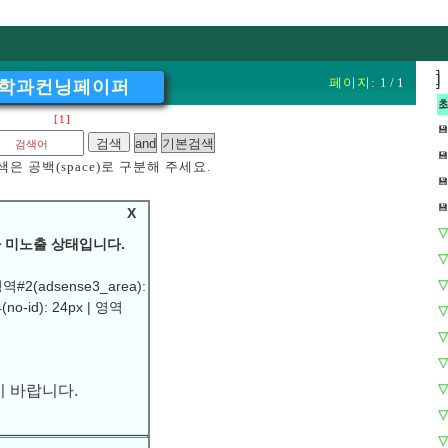
]
]
페이지:
1 / 1
학과컨닝페이퍼
[1]
💾
💾
은 공백(space)로 구분해 주세요.
💾
💾
X
▽
 미노출 상태입니다.
▽
▽
역#2(adsense3_area):
(no-id): 24px | 영역
▽
▽
▽
 바랍니다.
▽
▽
▽