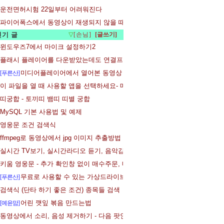
운전면허시험 22일부터 어려워진다
파이어폭스에서 동영상이 재생되지 않을 때 - 플래시 플레어어 설치
인기 글
▽
[손님]
윈도우즈7에서 마이크 설정하기2
플래시 플레이어를 다운받았는데도 연결프로그램에 나타나지않아요
미디어플레이어에서 열어본 동영상 목록지우기
[푸른산]
이 파일을 열 때 사용할 앱을 선택하세요- 메시지 없애기
띠궁합 - 토끼띠 뱀띠 띠별 궁합
MySQL 기본 사용법 및 예제
영웅문 조건 검색식
ffmpeg로 동영상에서 jpg 이미지 추출방법
실시간 TV보기, 실시간라디오 듣기, 음악감상
키움 영웅문 - 추가 확인창 없이 매수주문, 매도주문 하기
무료로 사용할 수 있는 가상드라이브 - Gizmo Central v2.7.x
[푸른산]
검색식 (단타 하기 좋은 조건) 종목들 검색
어린 깻잎 볶음 만드는법
[예윤맘]
동영상에서 소리, 음성 제거하기 - 다음 팟인코더 이용