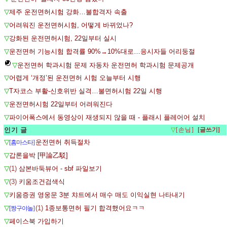
▽
제주 운전면허시험 강화…불합격자 속출
▽
어려워진 운전면허시험, 어떻게 바뀌었나?
▽
강화된 운전면허시험, 22일부터 실시
▽
운전면허 기능시험 합격률 90%→10%대로…응시자들 어리둥절
▽
운전면허 학과시험 문제 자동차 운전면허 학과시험 문제공개
▽
어렵게 ‘개정’된 운전면허 시험 오늘부터 시행
▽
T자코스 부활-신호위반 실격…불면허시험 22일 시행
▽
운전면허시험 22일부터 어려워진다
▽
파이어폭스에서 동영상이 재생되지 않을 때 - 플래시 플레어어 설치
인기 글
▽
[손님]
▽
운전면허 취득절차
[홈마스타]
▽
갑론을박 [甲論乙駁]
▽
(1)
삼본바둑뷰어 - sbf 파일보기
▽
(3)
키움조건검색식
▽
키움증권 영웅문 3분 챠트에서 매수 매도 이익실현 나타내기
▽
(1)
1종보통면허 필기 합격했어요ㅋㅋ
[짱구야놀]
▽
페이스북 가입하기