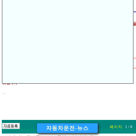
▸
http://www.data.go.kr/dataset/3077406/fileData.do;
다음글
운전면허 기능시험 합격률 90%→10%대로…응시자
[
]
▽
이전글
[
]
▽
어렵게 ‘개정’된 운전면허 시험 오늘부터 시행
'
※
댓글쓰기는
회원(로그인 하신분)
이상
가능합니다.
댓글 (0)
...
페이지:
1 / 8
자동차운전-뉴스