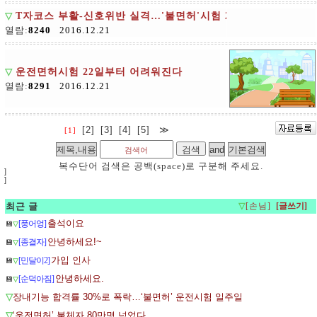
▽
T자코스 부활-신호위반 실격…'불면허'시험 22일 시행
열람:
8240
2016.12.21
▽
운전면허시험 22일부터 어려워진다
열람:
8291
2016.12.21
[2]
[3]
[4]
[5]
≫
[1]
복수단어 검색은 공백(space)로 구분해 주세요.
]
]
최근 글
▽
[손님]
출석이요
[풍어엉]
💾
▽
안녕하세요!~
[종결자]
💾
▽
가입 인사
[민달이2]
💾
▽
안녕하세요.
[순덕아짐]
💾
▽
▽
장내기능 합격률 30%로 폭락…‘불면허’ 운전시험 일주일
▽
‘운전면허’ 불체자 80만명 넘었다