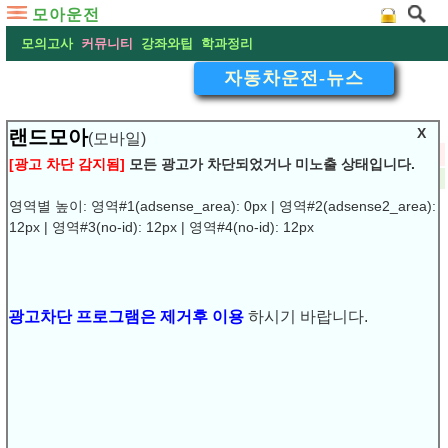
모아운전
모의고사
커뮤니티
강좌와팁
학과정리
자동차운전-뉴스
X
랜드모아
(모바일)
▽
운전면허 학과시험 문제 자동차 운전면허 학과시험 문제공개
[광고 차단 감지됨]
모든 광고가 차단되었거나 미노출 상태입니다.
2016-12-23 13:27:28
댓글:
(0)
조회:8730
URL복사
▶
영역별 높이: 영역#1(adsense_area): 0px | 영역#2(adsense2_area):
12px | 영역#3(no-id): 12px | 영역#4(no-id): 12px
운전면허 학과시험 문제
광고차단 프로그램은 제거후 이용
하시기 바랍니다.
자동차 운전면허 학과시험 문제공개
.
❚
관련자료링크