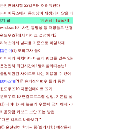
운전면허시험 22일부터 어려워진다
파이어폭스에서 동영상이 재생되지 않을 때 - 플래시 플레어어 설치
인기 글
▽
[손님]
windows10 - 사진 동영상 등 저장폴드 변경
윈도우즈7에서 마이크 설정하기2
리눅스에서 날짜를 기준으로 파일삭제
(1)
모의고사 풀이
[김준수]
이미지의 위치마다 다르게 링크를 걸수 있는 이미지맵 - Imagemapic
운전면허 최단시간에! 빨리빨리따는법!
출입제한된 사이트도 나는 이용할 수 있어 - 파이어폭스 확장기능 User Agent Sw
PHP 슈퍼전역변수 들의 종류
[홈마스타]
윈도우즈10 자동업데이트 끄기
윈도우즈,10-연결프로그램 설정, 기본앱 설정 변경
(1)
네이버카페 블로거 우클릭 금지 해제 - 파이어 폭스
키움닷컴 키보드 보안 끄는 방법.
"다른 각도로 바라보기 "
(8)
운전면허 학과시험(필기시험) 예상문제 - 모의고사 제 18 회