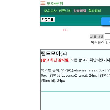
모아운전
모의고사
커뮤니티
강좌와팁
학과정리
[1]
복수단어 검색
랜드모아
(pc)
[광고 차단 감지됨]
모든 광고가 차단되었거나
영역별 높이: 영역#1(adsense_area): 0px | 영
0px | 영역#3(adsense2_area): 24px | 영역#4
광고차단 프로그램은 제거후 이용
하시기
#5(no-id): 24px