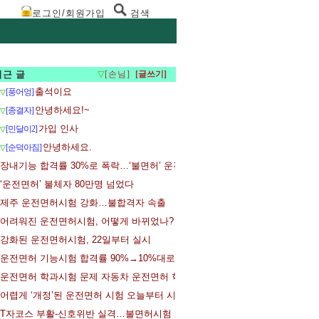
로그인/회원가입
검색
최근 글
▽
[손님]
출석이요
[풍어엉]
▽
안녕하세요!~
[종결자]
▽
가입 인사
[민달이2]
▽
안녕하세요.
[순덕아짐]
▽
장내기능 합격률 30%로 폭락…‘불면허’ 운전시험 일주일
‘운전면허’ 불체자 80만명 넘었다
제주 운전면허시험 강화…불합격자 속출
어려워진 운전면허시험, 어떻게 바뀌었나?
강화된 운전면허시험, 22일부터 실시
운전면허 기능시험 합격률 90%→10%대로…응시자들 어리둥절
운전면허 학과시험 문제 자동차 운전면허 학과시험 문제공개
어렵게 ‘개정’된 운전면허 시험 오늘부터 시행
T자코스 부활-신호위반 실격…불면허시험 22일 시행