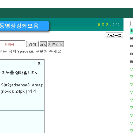
]
]
페이지:
1 / 1
동영상강좌모음
💾
💾
은 공백(space)로 구분해 주세요.
💾
💾
X
▽
 미노출 상태입니다.
▽
▽
역#2(adsense3_area):
(no-id): 24px | 영역
▽
 바랍니다.
▽
▽
▽
▽
▽