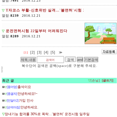
열람:
7491
2016.12.23
▽
T자코스 부활-신호위반 실격…'불면허'시험 22일 시행
열람:
8239
2016.12.21
▽
운전면허시험 22일부터 어려워진다
열람:
8289
2016.12.21
[2]
[3]
[4]
[5]
≫
[1]
복수단어 검색은 공백(space)로 구분해 주세요.
]
]
최근 글
▽
[손님]
출석이요
[풍어엉]
💾
▽
안녕하세요!~
[종결자]
💾
▽
가입 인사
[민달이2]
💾
▽
안녕하세요.
[순덕아짐]
💾
▽
▽
장내기능 합격률 30%로 폭락…‘불면허’ 운전시험 일주일