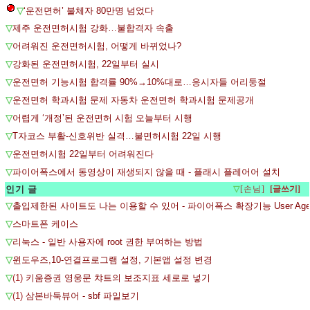
▽
‘운전면허’ 불체자 80만명 넘었다
▽
제주 운전면허시험 강화…불합격자 속출
▽
어려워진 운전면허시험, 어떻게 바뀌었나?
▽
강화된 운전면허시험, 22일부터 실시
▽
운전면허 기능시험 합격률 90%→10%대로…응시자들 어리둥절
▽
운전면허 학과시험 문제 자동차 운전면허 학과시험 문제공개
▽
어렵게 ‘개정’된 운전면허 시험 오늘부터 시행
▽
T자코스 부활-신호위반 실격…불면허시험 22일 시행
▽
운전면허시험 22일부터 어려워진다
▽
파이어폭스에서 동영상이 재생되지 않을 때 - 플래시 플레어어 설치
인기 글
▽
[손님]
▽
출입제한된 사이트도 나는 이용할 수 있어 - 파이어폭스 확장기능 User Agent 
▽
스마트폰 케이스
▽
리눅스 - 일반 사용자에 root 권한 부여하는 방법
▽
윈도우즈,10-연결프로그램 설정, 기본앱 설정 변경
▽
(1)
키움증권 영웅문 챠트의 보조지표 세로로 넣기
▽
(1)
삼본바둑뷰어 - sbf 파일보기