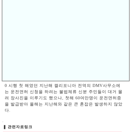
29일 주 차량국이 공개한 AB 60 운전면허증 발급 통계에 따
르면, 11월 30일 현재 80만 6,000여명의 불법체류 신분 주민
들이 합법적인 운전면허증을 발급 받았다. 이들 중 1만 4,00
0여명은 11월에 운전면허증을 발급받은 주민들이다.
DMV에 따르면, 지난 10월말까지 약 2년간 AB 60에 근거해
운전면허증 취득에 도전한 불법체류 신분 주민은 96만명 정
도인 것으로 파악돼 12월말까지 100만명에 육박할 것으로
보인다. DMV는 지난해 12월말까지 1년간 발급된 운전면허
증 140만개 중 약 60만 5,000여개가 불법체류 신분 주민들에
게 발급됐다고 밝힌 바 있어 2016년 한해 약 20만개의 운전
면허증이 AB 60 신청자들에게 발급된 것으로 보인다. AB 6
0 시행 첫 해였던 지난해 캘리포니아 전역의 DMV사무소에
는 운전면허 신청을 하려는 불법체류 신분 주민들이 대거 몰
려 장사진을 이루기도 했으나, 첫해 60여만명이 운전면허증
을 발급받아 올해는 지난해와 같은 큰 혼잡은 발생하지 않았
다.
.
❚
관련자료링크