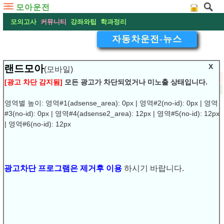
모아운전
모의고사
커뮤니티
강좌와팁
학과정리
자동차운전-뉴스
X
랜드모아
(모바일)
▽
‘운전면허’ 불체자 80만명 넘었다
[광고 차단 감지됨]
모든 광고가 차단되었거나 미노출 상태입니다.
2016-12-31 15:59:48
댓글:
(0)
조회:7752
URL복사
▶
영역별 높이: 영역#1(adsense_area): 0px | 영역#2(no-id): 0px | 영역
#3(no-id): 0px | 영역#4(adsense2_area): 12px | 영역#5(no-id): 12px
| 영역#6(no-id): 12px
‘운전면허’ 불체자 80만명 넘었다
가주 시행 2년만에
‘불법체류 주민 운전면허증 발급허용 법’(AB 60)이 시행된
광고차단 프로그램은 제거후 이용
하시기 바랍니다.
지 2년만에 캘리포니아 전역에서 운전면허증을 발급받은 불
법체류 신분 주민은 80만 6,000명에 달한 것으로 집계돼 비
교적 성공적으로 이 법이 안착한 것으로 나타났다.지난 2013
년 제정돼 이 주법으로 캘리포니아 주 차량국(DMV)은 2015
년 1월2일부터 불법체류 신분 주민들에게도 운전면허증을
발급해오고 있다.