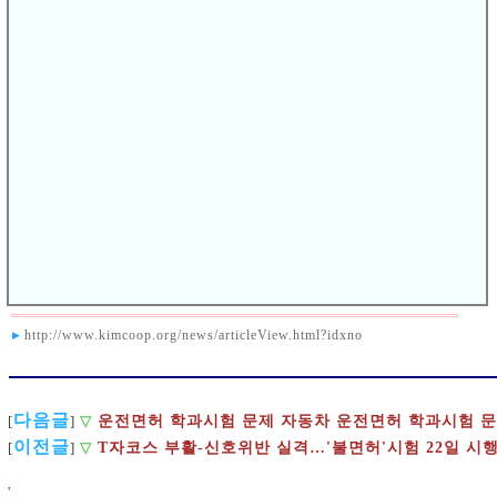
주행거리도 50m에서 300m 이상으로 늘어난다.
새로운 운전면허 시험 제도는 운전면허 시험장내 기능시험의 난
이도를 높이고, 학과시험에 보복운전 금지 등이 포함된 것이 특징
이다.
운전면허 학과시험 문제은행 문항 수는 기존 730문항에서 1000
문항으로 대폭 늘어난다. 여기에는 최근 사회적으로 문제가 되는
난폭·보복운전, 보행자 보호, 긴급자동차 양보 등 개정된 법령 관
련 내용이 추가된다. 장내 기능시험은 한층 어려워졌다.
.
❚
관련자료링크
▸
http://www.kimcoop.org/news/articleView.html?idxno
다음글
운전면허 학과시험 문제 자동차 운전면허 학과시험 
[
]
▽
이전글
[
]
▽
T자코스 부활-신호위반 실격…'불면허'시험 22일 시
'