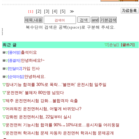
[2]
[3]
[4]
[5]
≫
[1]
복수단어 검색은 공백(space)로 구분해 주세요.
]
]
최근 글
▽
[손님]
출석이요
[풍어엉]
💾
▽
안녕하세요!~
[종결자]
💾
▽
가입 인사
[민달이2]
💾
▽
안녕하세요.
[순덕아짐]
💾
▽
▽
장내기능 합격률 30%로 폭락…‘불면허’ 운전시험 일주일
▽
‘운전면허’ 불체자 80만명 넘었다
▽
제주 운전면허시험 강화…불합격자 속출
▽
어려워진 운전면허시험, 어떻게 바뀌었나?
▽
강화된 운전면허시험, 22일부터 실시
▽
운전면허 기능시험 합격률 90%→10%대로…응시자들 어리둥절
▽
운전면허 학과시험 문제 자동차 운전면허 학과시험 문제공개