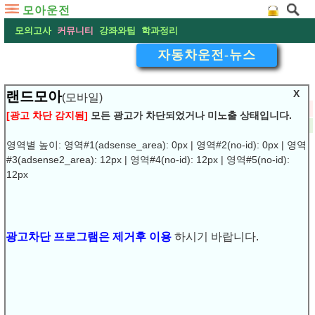
모아운전
모의고사
커뮤니티
강좌와팁
학과정리
자동차운전-뉴스
X
랜드모아
(모바일)
▽
어렵게 ‘개정’된 운전면허 시험 오늘부터 시행
[광고 차단 감지됨]
모든 광고가 차단되었거나 미노출 상태입니다.
2016-12-23 13:25:28
댓글:
(0)
조회:7484
URL복사
▶
영역별 높이: 영역#1(adsense_area): 0px | 영역#2(no-id): 0px | 영역
#3(adsense2_area): 12px | 영역#4(no-id): 12px | 영역#5(no-id):
12px
어렵게 ‘개정’된 운전면허 시험 오늘부터 시행
운전면허 시험 문항 수 기존 730개에서 1000개로 확대, 코스
2개에서 7개로 확대 등
광고차단 프로그램은 제거후 이용
하시기 바랍니다.
경사로와 ‘T자 코스’를 부활시키는 등 전보다 한층 어려워진 운
전면허 시험 제도가 22일부터 전면 시행된다.
경남경찰청에 따르면 변경된 운전면허 시험 주요 내용은 우선 학
과시험 문항 수가 기존 730개에서 1000개로 확대된다. 운전면허
시험 장내 기능시험은 △경사로 △좌·우회전 △신호교차로 △직
각주차 △가속코스를 추가해 현재 2개에서 7개로 확대하고, 전체