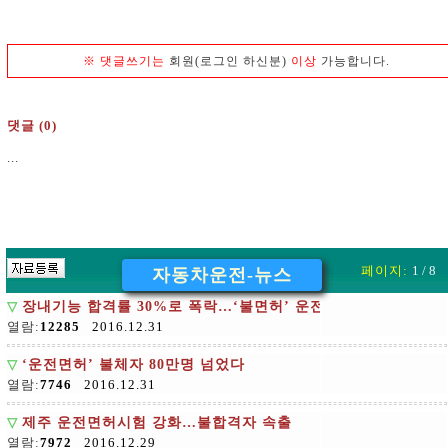
※
댓글쓰기는
회원(로그인 하신분)
이상
가능합니다.
댓글 (0)
...
페이지:
1 / 8
자동차운전-뉴스
▽
장내기능 합격률 30%로 폭락…‘불면허’ 운전시험 일주일
열람:
12285
2016.12.31
▽
‘운전면허’ 불체자 80만명 넘었다
열람:
7746
2016.12.31
▽
제주 운전면허시험 강화…불합격자 속출
열람:
7972
2016.12.29