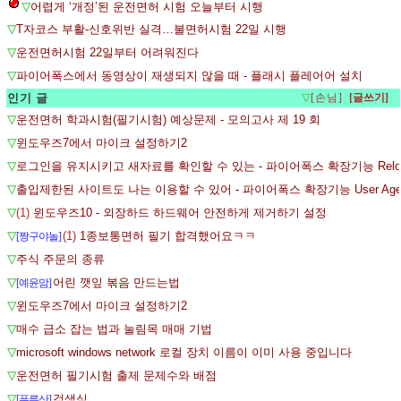
▽
어렵게 ‘개정’된 운전면허 시험 오늘부터 시행
▽
T자코스 부활-신호위반 실격…불면허시험 22일 시행
▽
운전면허시험 22일부터 어려워진다
▽
파이어폭스에서 동영상이 재생되지 않을 때 - 플래시 플레어어 설치
인기 글
▽
[손님]
▽
운전면허 학과시험(필기시험) 예상문제 - 모의고사 제 19 회
▽
윈도우즈7에서 마이크 설정하기2
▽
로그인을 유지시키고 새자료를 확인할 수 있는 - 파이어폭스 확장기능 Reload
▽
출입제한된 사이트도 나는 이용할 수 있어 - 파이어폭스 확장기능 User Agent 
▽
(1)
윈도우즈10 - 외장하드 하드웨어 안전하게 제거하기 설정
▽
(1)
1종보통면허 필기 합격했어요ㅋㅋ
[짱구야놀]
▽
주식 주문의 종류
▽
어린 깻잎 볶음 만드는법
[예윤맘]
▽
윈도우즈7에서 마이크 설정하기2
▽
매수 급소 잡는 법과 눌림목 매매 기법
▽
microsoft windows network 로컬 장치 이름이 이미 사용 중입니다
▽
운전면허 필기시험 출제 문제수와 배점
▽
검색식
[푸른산]