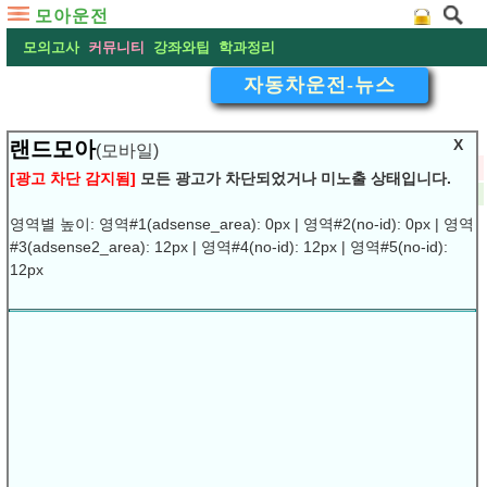
모아운전
모의고사
커뮤니티
강좌와팁
학과정리
자동차운전-뉴스
X
랜드모아
(모바일)
▽
제주 운전면허시험 강화…불합격자 속출
[광고 차단 감지됨]
모든 광고가 차단되었거나 미노출 상태입니다.
2016-12-29 07:51:03
댓글:
(0)
조회:7968
URL복사
▶
영역별 높이: 영역#1(adsense_area): 0px | 영역#2(no-id): 0px | 영역
광고차단 프로그램은 제거후 이용
하시기 바랍니다.
#3(adsense2_area): 12px | 영역#4(no-id): 12px | 영역#5(no-id):
제주 운전면허시험 강화…불
12px
합격자 속출
[제주=환경일보] 김태홍 기자 = 운전면허 기능시험에 경사로와 가
속코스, 직각주차(T자 코스)가 추가되면서 이른바 ‘불면허’로 불리
는 새로운 운전면허시험제도가 최근 시행된 후 운전면허시험장에
서는 불합격자가 속출했다.
27일 제주운전면허시험장에 따르면 면허시험 개편 첫날인 22일
기능시험 응시자 38명 가운데 7명만 합격했다. 운전면허 강화 전