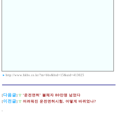
날인 21일에는 45명이 응시해 35명이 합격한 것과 대조되는 결과
다. 26일에도 장내시험에서 41명이 시험에 응시했지만 이 가운데
6명만 합격했다.
1종 면허 응시자 가운데 경사로에서부터 올라오지 못하고 시
간을 끌다 불합격이 되거나 T자 코스에서 대부분 감점을 많
이 받아 합격선을 넘지 못했다. 응시생들에겐 코스 곳곳이
함정이었다. 최고 난이도로 예상됐던 직각주차 구간은 물론,
경사로 구간과 가속코스 구간 등에서도 골고루 실격자들이
나왔다.
.
❚
관련자료링크
▸
http://www.hkbs.co.kr/?m=bbs&bid=15&uid=413025
다음글
‘운전면허’ 불체자 80만명 넘었다
[
]
▽
이전글
[
]
▽
어려워진 운전면허시험, 어떻게 바뀌었나?
'