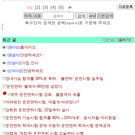
[2]
[3]
[4]
[5]
≫
[1]
복수단어 검색은 공백(space)로 구분해 주세요.
]
]
최근 글
▽
[손님]
출석이요
[풍어엉]
💾
▽
안녕하세요!~
[종결자]
💾
▽
가입 인사
[민달이2]
💾
▽
안녕하세요.
[순덕아짐]
💾
▽
▽
장내기능 합격률 30%로 폭락…‘불면허’ 운전시험 일주일
▽
‘운전면허’ 불체자 80만명 넘었다
▽
제주 운전면허시험 강화…불합격자 속출
▽
어려워진 운전면허시험, 어떻게 바뀌었나?
▽
강화된 운전면허시험, 22일부터 실시
▽
운전면허 기능시험 합격률 90%→10%대로…응시자들 어리둥절
▽
운전면허 학과시험 문제 자동차 운전면허 학과시험 문제공개
▽
어렵게 ‘개정’된 운전면허 시험 오늘부터 시행