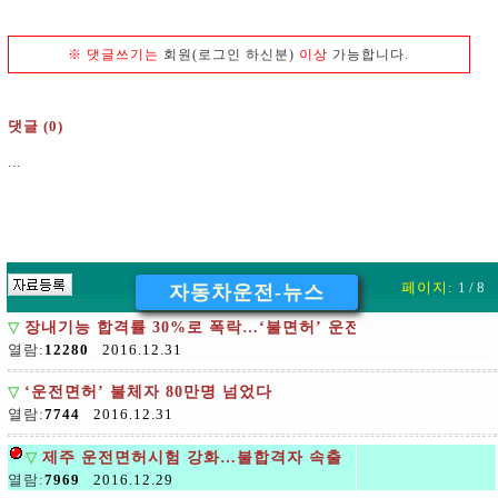
※
댓글쓰기는
회원(로그인 하신분)
이상
가능합니다.
댓글 (0)
...
페이지:
1 / 8
자동차운전-뉴스
▽
장내기능 합격률 30%로 폭락…‘불면허’ 운전시험 일주일
열람:
12280
2016.12.31
▽
‘운전면허’ 불체자 80만명 넘었다
열람:
7744
2016.12.31
▽
제주 운전면허시험 강화…불합격자 속출
열람:
7969
2016.12.29