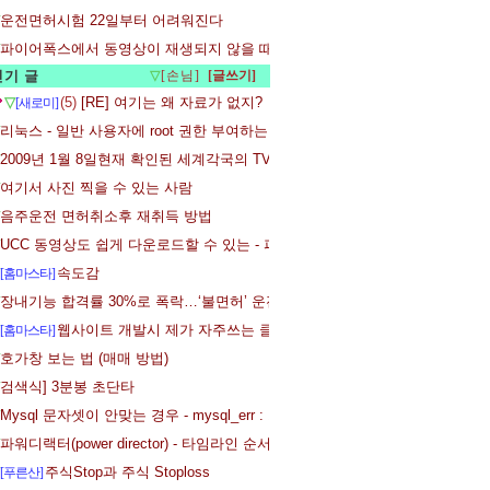
운전면허시험 22일부터 어려워진다
파이어폭스에서 동영상이 재생되지 않을 때 - 플래시 플레어어 설치
인기 글
▽
[손님]
▽
(5)
[RE] 여기는 왜 자료가 없지?
[새로미]
리눅스 - 일반 사용자에 root 권한 부여하는 방법
2009년 1월 8일현재 확인된 세계각국의 TV 채널입니다.
여기서 사진 찍을 수 있는 사람
음주운전 면허취소후 재취득 방법
UCC 동영상도 쉽게 다운로드할 수 있는 - 파이어폭스 확장기능 Video Download
속도감
[홈마스타]
장내기능 합격률 30%로 폭락…‘불면허’ 운전시험 일주일
웹사이트 개발시 제가 자주쓰는 클래스
[홈마스타]
호가창 보는 법 (매매 방법)
검색식] 3분봉 초단타
Mysql 문자셋이 안맞는 경우 - mysql_err : 1267 : Illegal mix of collations
파워디랙터(power director) - 타임라인 순서, 타임라인 설정 변경하기
주식Stop과 주식 Stoploss
[푸른산]