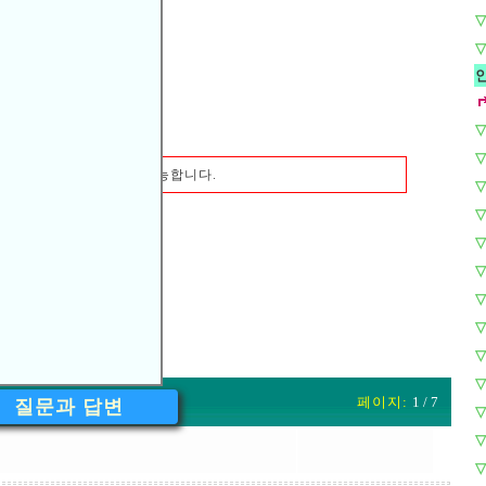
▽
▽
▽
▽
원(로그인 하신분)
이상
가능합니다.
▽
▽
▽
▽
▽
▽
▽
▽
페이지:
1 / 7
질문과 답변
▽
▽
▽