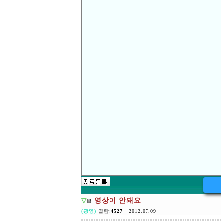
다음글
[
]
△
모의고사풀어볼때
이전글
[
]
▽
반갑습니다
'
※
댓글쓰기는
회
댓글 (0)
...
▽
영상이 안돼요
💾
(광영)
열람:
4527
2012.07.09