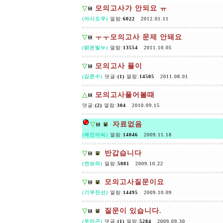
▽
모의고사가 안되요 ㅠ
💾
(아시도우)
열람:
6022
2012.01.11
▽
ㅜㅜ모의고사 문제 안돼요
💾
(밝은빛누)
열람:
13554
2011.10.05
▽
모의고사 풀이
💾
(김준수)
댓글:
(1)
열람:
14505
2011.08.01
△
모의고사풀어볼때
💾
댓글:
(2)
열람:
304
2010.09.15
▽
자료없음
💾
(예진아씨)
열람:
14046
2009.11.18
▽
반갑습니다
💾
(연보라)
열람:
5081
2009.10.22
▽
모의고사질문이요
💾
(기무진선)
열람:
14495
2009.10.09
▽
질문이 있습니다.
💾
(우마곤)
댓글:
(1)
열람:
5284
2009.09.30