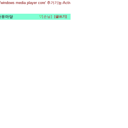
'windows media player core' 추가기능-ActiveX 컨터롤 설치 메세지가 나오면?
자유마당
▽
[손님]