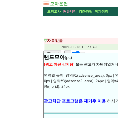
모아운전
모의고사
커뮤니티
강좌와팁
학과정리
▽
자료없음
2009-11-18 10:23:49
URL복사
▶
랜드모아
(pc)
[광고 차단 감지됨]
모든 광고가 차단되었거나
영역별 높이: 영역#1(adsense_area): 0px | 영
0px | 영역#3(adsense2_area): 24px | 영역#4
#5(no-id): 24px
모의고사를 풀고 답안 제출하면 자료없음
틀린문제가 뭔지 확인 할 수도 없고.. 학
광고차단 프로그램은 제거후 이용
하시기
어케해야하나요??!!
.