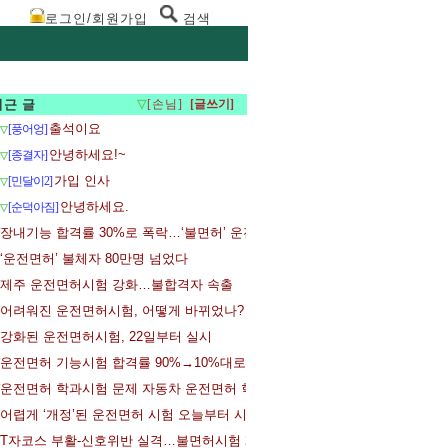
로그인/회원가입
검색
최근 글
▽
[손님]
출석이요
[풍어엉]
▽
안녕하세요!~
[종결자]
▽
가입 인사
[민달이2]
▽
안녕하세요.
[순덕아짐]
▽
장내기능 합격률 30%로 폭락…‘불면허’ 운전시험 일주일
‘운전면허’ 불체자 80만명 넘었다
제주 운전면허시험 강화…불합격자 속출
어려워진 운전면허시험, 어떻게 바뀌었나?
강화된 운전면허시험, 22일부터 실시
운전면허 기능시험 합격률 90%→10%대로…응시자들 어리둥절
운전면허 학과시험 문제 자동차 운전면허 학과시험 문제공개
어렵게 ‘개정’된 운전면허 시험 오늘부터 시행
T자코스 부활-신호위반 실격…불면허시험 22일 시행