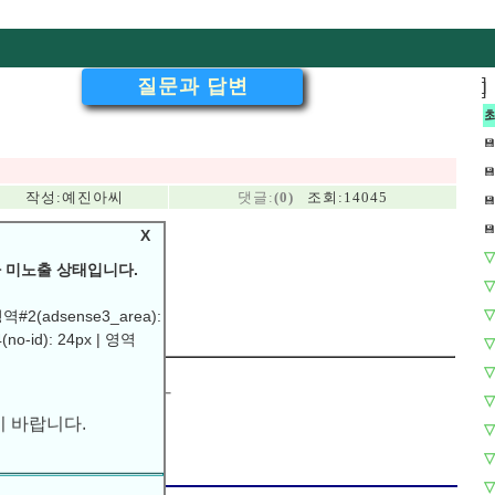
질문과 답변
]
]
💾
💾
작성:
예진아씨
댓글:
(0)
조회:14045
💾
💾
X
▽
 미노출 상태입니다.
▽
▽
역#2(adsense3_area):
(no-id): 24px | 영역
▽
이라고 자꾸뜨네요..
▽
과시험 3일남았는데..ㅜㅜ
 바랍니다.
▽
▽
▽
▽