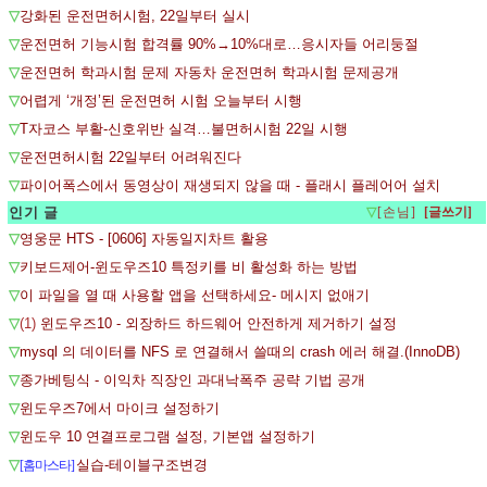
▽
강화된 운전면허시험, 22일부터 실시
▽
운전면허 기능시험 합격률 90%→10%대로…응시자들 어리둥절
▽
운전면허 학과시험 문제 자동차 운전면허 학과시험 문제공개
▽
어렵게 ‘개정’된 운전면허 시험 오늘부터 시행
▽
T자코스 부활-신호위반 실격…불면허시험 22일 시행
▽
운전면허시험 22일부터 어려워진다
▽
파이어폭스에서 동영상이 재생되지 않을 때 - 플래시 플레어어 설치
인기 글
▽
[손님]
▽
영웅문 HTS - [0606] 자동일지차트 활용
▽
키보드제어-윈도우즈10 특정키를 비 활성화 하는 방법
▽
이 파일을 열 때 사용할 앱을 선택하세요- 메시지 없애기
▽
(1)
윈도우즈10 - 외장하드 하드웨어 안전하게 제거하기 설정
▽
mysql 의 데이터를 NFS 로 연결해서 쓸때의 crash 에러 해결.(InnoDB)
▽
종가베팅식 - 이익차 직장인 과대낙폭주 공략 기법 공개
▽
윈도우즈7에서 마이크 설정하기
▽
윈도우 10 연결프로그램 설정, 기본앱 설정하기
▽
실습-테이블구조변경
[홈마스타]