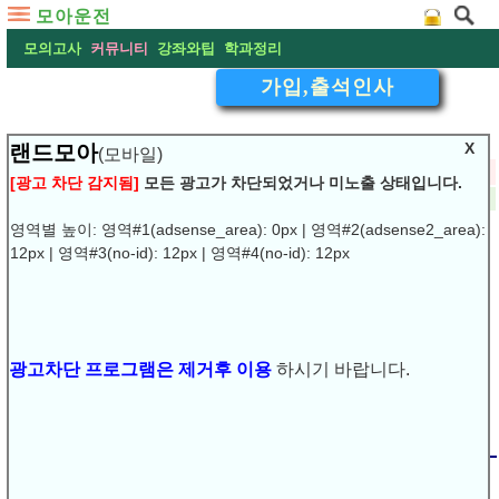
모아운전
모의고사
커뮤니티
강좌와팁
학과정리
가입,출석인사
X
랜드모아
(모바일)
▽
출석체크입니다
[광고 차단 감지됨]
모든 광고가 차단되었거나 미노출 상태입니다.
2016-09-13 13:25:32
작성:
바머
댓글:
(1)
조회:6425
URL복사
▶
영역별 높이: 영역#1(adsense_area): 0px | 영역#2(adsense2_area):
12px | 영역#3(no-id): 12px | 영역#4(no-id): 12px
광고차단 프로그램은 제거후 이용
하시기 바랍니다.
출석체크요
.