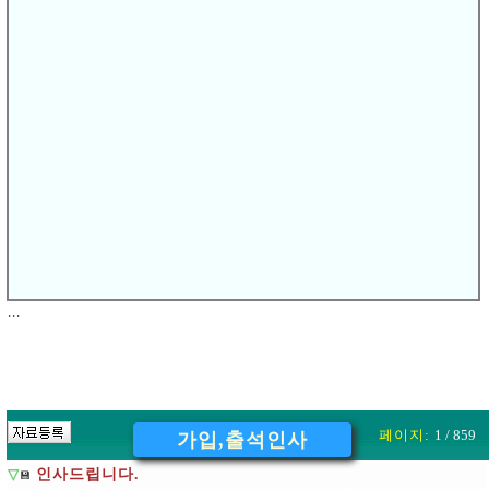
다음글
출첵합니다
[
]
▽
이전글
[
]
▽
출석합니다
'
※
댓글쓰기는
회원(로그인 하신분)
이상
가능합니다.
댓글 (1)
무조건합격 2016-10-21 22:18:50
출석체크합니다~
▷
...
페이지:
1 / 859
가입,출석인사
▽
인사드립니다.
💾