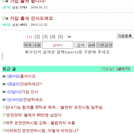
▽
가입 출석 합니다!
💾
(문개)
열람:
5763
2016.01.12
▽
가입 출석 인사드려요
💾
(화정)
열람:
4955
2015.12.25
[2]
[3]
[4]
[5]
≫
[1]
복수단어 검색은 공백(space)로 구분해 주세요.
]
]
최근 글
▽
[손님]
출석이요
[풍어엉]
💾
▽
안녕하세요!~
[종결자]
💾
▽
가입 인사
[민달이2]
💾
▽
안녕하세요.
[순덕아짐]
💾
▽
▽
장내기능 합격률 30%로 폭락…‘불면허’ 운전시험 일주일
▽
‘운전면허’ 불체자 80만명 넘었다
▽
제주 운전면허시험 강화…불합격자 속출
▽
어려워진 운전면허시험, 어떻게 바뀌었나?