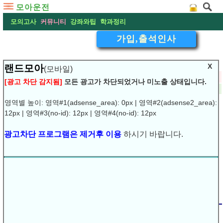
모아운전
모의고사
커뮤니티
강좌와팁
학과정리
가입,출석인사
X
랜드모아
(모바일)
▽
출첵합니다
[광고 차단 감지됨]
모든 광고가 차단되었거나 미노출 상태입니다.
2016-01-18 21:52:41
작성:
다맘
댓글:
(0)
조회:5155
URL복사
▶
영역별 높이: 영역#1(adsense_area): 0px | 영역#2(adsense2_area):
12px | 영역#3(no-id): 12px | 영역#4(no-id): 12px
광고차단 프로그램은 제거후 이용
하시기 바랍니다.
출첵하며열심히
.