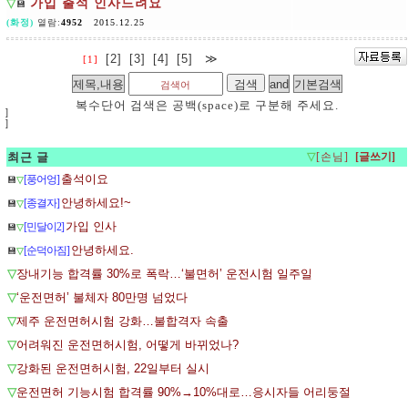
▽
가입 출석 인사드려요
💾
(화정)
열람:
4952
2015.12.25
[2]
[3]
[4]
[5]
≫
[1]
복수단어 검색은 공백(space)로 구분해 주세요.
]
]
최근 글
▽
[손님]
출석이요
[풍어엉]
💾
▽
안녕하세요!~
[종결자]
💾
▽
가입 인사
[민달이2]
💾
▽
안녕하세요.
[순덕아짐]
💾
▽
▽
장내기능 합격률 30%로 폭락…‘불면허’ 운전시험 일주일
▽
‘운전면허’ 불체자 80만명 넘었다
▽
제주 운전면허시험 강화…불합격자 속출
▽
어려워진 운전면허시험, 어떻게 바뀌었나?
▽
강화된 운전면허시험, 22일부터 실시
▽
운전면허 기능시험 합격률 90%→10%대로…응시자들 어리둥절