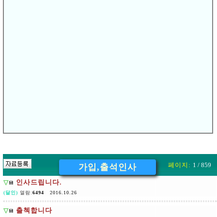
다음글
출첵이여
[
]
▽
이전글
[
]
▽
출석합니다!!
'
※
댓글쓰기는
회원(로그인 하신분)
이상
가능합니다.
댓글 (0)
...
페이지:
1 / 859
가입,출석인사
▽
인사드립니다.
💾
(달인)
열람:
6494
2016.10.26
▽
출첵합니다
💾