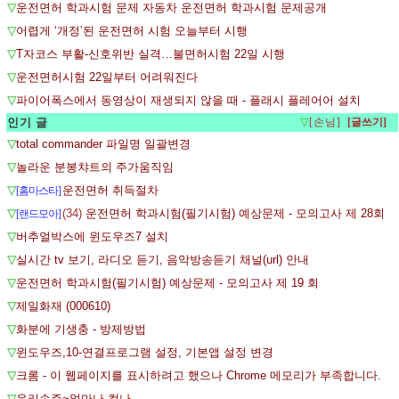
▽
운전면허 학과시험 문제 자동차 운전면허 학과시험 문제공개
▽
어렵게 ‘개정’된 운전면허 시험 오늘부터 시행
▽
T자코스 부활-신호위반 실격…불면허시험 22일 시행
▽
운전면허시험 22일부터 어려워진다
▽
파이어폭스에서 동영상이 재생되지 않을 때 - 플래시 플레어어 설치
인기 글
▽
[손님]
▽
total commander 파일명 일괄변경
▽
놀라운 분봉챠트의 주가움직임
▽
운전면허 취득절차
[홈마스타]
▽
(34)
운전면허 학과시험(필기시험) 예상문제 - 모의고사 제 28회
[랜드모아]
▽
버추얼박스에 윈도우즈7 설치
▽
실시간 tv 보기, 라디오 듣기, 음악방송듣기 채널(url) 안내
▽
운전면허 학과시험(필기시험) 예상문제 - 모의고사 제 19 회
▽
제일화재 (000610)
▽
화분에 기생충 - 방제방법
▽
윈도우즈,10-연결프로그램 설정, 기본앱 설정 변경
▽
크롬 - 이 웹페이지를 표시하려고 했으나 Chrome 메모리가 부족합니다.
▽
우리손주~얼마나 컸나