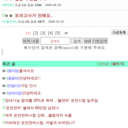
(우마곤)
댓글:
(1)
열람:
5284
2009.09.30
▽
모의고사가 안돼요..
💾
(수호수아)
댓글:
(3)
열람:
4875
2009.02.01
[2]
[3]
[4]
[5]
≫
[1]
복수단어 검색은 공백(space)로 구분해 주세요.
]
]
최근 글
▽
[손님]
출석이요
[풍어엉]
💾
▽
안녕하세요!~
[종결자]
💾
▽
가입 인사
[민달이2]
💾
▽
안녕하세요.
[순덕아짐]
💾
▽
▽
장내기능 합격률 30%로 폭락…‘불면허’ 운전시험 일주일
▽
‘운전면허’ 불체자 80만명 넘었다
▽
제주 운전면허시험 강화…불합격자 속출
▽
어려워진 운전면허시험, 어떻게 바뀌었나?