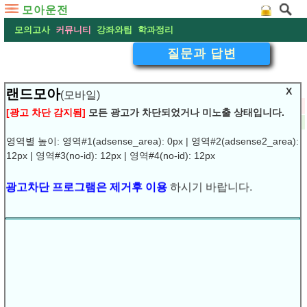
모아운전
모의고사
커뮤니티
강좌와팁
학과정리
질문과 답변
X
랜드모아
(모바일)
▽
자료없음
[광고 차단 감지됨]
모든 광고가 차단되었거나 미노출 상태입니다.
2009-11-18 10:23:49
작성:
예진아씨
댓글:
(0)
조회:14044
URL복사
▶
영역별 높이: 영역#1(adsense_area): 0px | 영역#2(adsense2_area):
12px | 영역#3(no-id): 12px | 영역#4(no-id): 12px
광고차단 프로그램은 제거후 이용
하시기 바랍니다.
모의고사를 풀고 답안 제출하면 자료없음이라고 자꾸뜨네요..
틀린문제가 뭔지 확인 할 수도 없고.. 학과시험 3일남았는데..
ㅜㅜ
어케해야하나요??!!
.