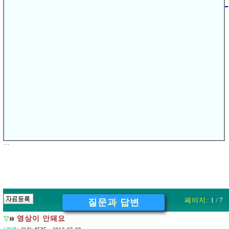
다음글
[
]
△
모의고사풀어볼때
이전글
[
]
▽
반갑습니다
'
※
댓글쓰기는
회원(로그인 하신분)
이상
가능합니다.
댓글 (0)
...
페이지:
1 / 7
질문과 답변
▽
영상이 안돼요
💾