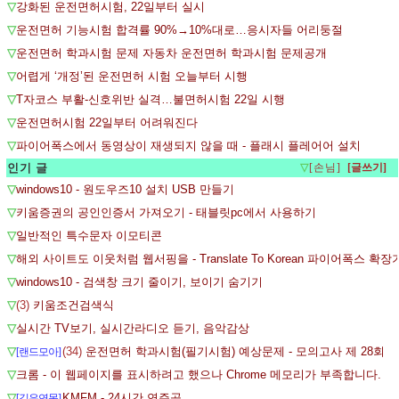
▽
강화된 운전면허시험, 22일부터 실시
▽
운전면허 기능시험 합격률 90%→10%대로…응시자들 어리둥절
▽
운전면허 학과시험 문제 자동차 운전면허 학과시험 문제공개
▽
어렵게 ‘개정’된 운전면허 시험 오늘부터 시행
▽
T자코스 부활-신호위반 실격…불면허시험 22일 시행
▽
운전면허시험 22일부터 어려워진다
▽
파이어폭스에서 동영상이 재생되지 않을 때 - 플래시 플레어어 설치
인기 글
▽
[손님]
▽
windows10 - 원도우즈10 설치 USB 만들기
▽
키움증권의 공인인증서 가져오기 - 태블릿pc에서 사용하기
▽
일반적인 특수문자 이모티콘
▽
해외 사이트도 이웃처럼 웹서핑을 - Translate To Korean 파이어폭스 확
▽
windows10 - 검색창 크기 줄이기, 보이기 숨기기
▽
(3)
키움조건검색식
▽
실시간 TV보기, 실시간라디오 듣기, 음악감상
▽
(34)
운전면허 학과시험(필기시험) 예상문제 - 모의고사 제 28회
[랜드모아]
▽
크롬 - 이 웹페이지를 표시하려고 했으나 Chrome 메모리가 부족합니다.
▽
KMFM - 24시간 연주곡
[깊은연못]