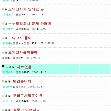
(광영)
열람:
4525
2012.07.09
▽
모의고사가 안되요 ㅠ
💾
(아시도우)
열람:
6021
2012.01.11
▽
ㅜㅜ모의고사 문제 안돼요
💾
(밝은빛누)
열람:
13553
2011.10.05
▽
모의고사 풀이
💾
(김준수)
댓글:
(1)
열람:
14501
2011.08.01
△
모의고사풀어볼때
💾
댓글:
(2)
열람:
304
2010.09.15
▽
자료없음
💾
(예진아씨)
열람:
14045
2009.11.18
▽
반갑습니다
💾
(연보라)
열람:
5080
2009.10.22
▽
모의고사질문이요
💾
(기무진선)
열람:
14493
2009.10.09
▽
질문이 있습니다.
💾