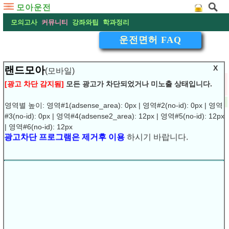
모아운전
모의고사
커뮤니티
강좌와팁
학과정리
운전면허 FAQ
X
랜드모아
(모바일)
▽
1종 보통따면 트럭과 같은 자동차와 승용차 둘다 운전할수있는
[광고 차단 감지됨]
모든 광고가 차단되었거나 미노출 상태입니다.
데 맞나요
2009-03-04 23:50:55
댓글:
(0)
조회:4744
영역별 높이: 영역#1(adsense_area): 0px | 영역#2(no-id): 0px | 영역
URL복사
▶
#3(no-id): 0px | 영역#4(adsense2_area): 12px | 영역#5(no-id): 12px
광고차단 프로그램은 제거후 이용
하시기 바랍니다.
| 영역#6(no-id): 12px
Q1. 1종 보통따면 트럭과 같은 자동차와 승요차 둘다 운전할
수있는데 맞나요??
A1: 1종보통으로 운전가능한 차량
승용자동차
·승합자동차(15인승 이하)
·화물자동차(12톤 미만)
.3톤 이하의 위험물 적재 자동차