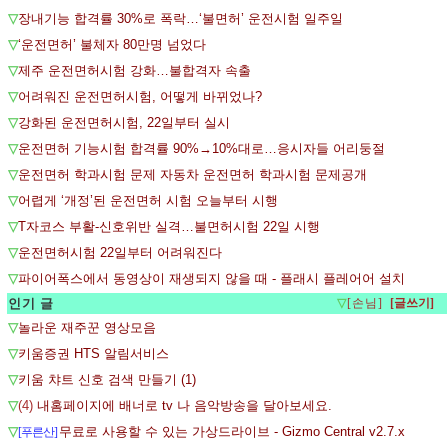
▽
장내기능 합격률 30%로 폭락…‘불면허’ 운전시험 일주일
▽
‘운전면허’ 불체자 80만명 넘었다
▽
제주 운전면허시험 강화…불합격자 속출
▽
어려워진 운전면허시험, 어떻게 바뀌었나?
▽
강화된 운전면허시험, 22일부터 실시
▽
운전면허 기능시험 합격률 90%→10%대로…응시자들 어리둥절
▽
운전면허 학과시험 문제 자동차 운전면허 학과시험 문제공개
▽
어렵게 ‘개정’된 운전면허 시험 오늘부터 시행
▽
T자코스 부활-신호위반 실격…불면허시험 22일 시행
▽
운전면허시험 22일부터 어려워진다
▽
파이어폭스에서 동영상이 재생되지 않을 때 - 플래시 플레어어 설치
인기 글
▽
[손님]
▽
놀라운 재주꾼 영상모음
▽
키움증권 HTS 알림서비스
▽
키움 챠트 신호 검색 만들기 (1)
▽
(4)
내홈페이지에 배너로 tv 나 음악방송을 달아보세요.
▽
무료로 사용할 수 있는 가상드라이브 - Gizmo Central v2.7.x
[푸른산]