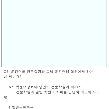
.건설기계 (도로를 운행하는 3톤 미만의 지게차만 해당)
·긴급자동차(승용 및 12인승 이하의 승합)
·원동기장치자전거
Q2. 보통 면허 취득까지 얼마나 걸리나요??>
A2: 통상 1개월정도로 보시면 타당하실 것입니다.
빠르게는 15일이 안되어도 취득할 수 있습니다.
Q3. 운전면허 전문학원과 그냥 운전면허 학원에서 하는
게 싸나요?
A3. 학원수강료야 당연히 전문학원이 비샤죠.
전문학원과 일반 학원의 차이를 간단히 비교해 드리
면
1.일반운전학원