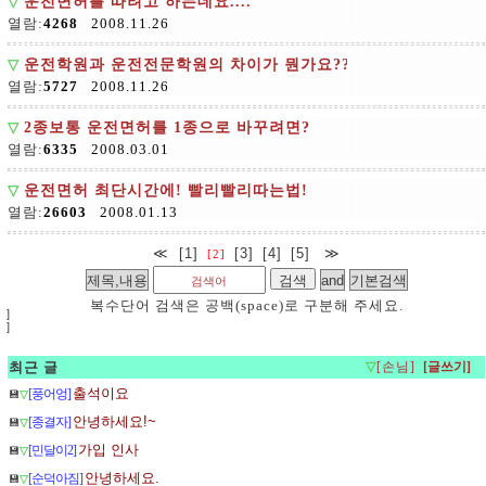
▽
운전면허를 따려고 하는데요....
열람:
4268
2008.11.26
▽
운전학원과 운전전문학원의 차이가 뭔가요??
열람:
5727
2008.11.26
▽
2종보통 운전면허를 1종으로 바꾸려면?
열람:
6335
2008.03.01
▽
운전면허 최단시간에! 빨리빨리따는법!
열람:
26603
2008.01.13
≪
[1]
[3]
[4]
[5]
≫
[2]
복수단어 검색은 공백(space)로 구분해 주세요.
]
]
최근 글
▽
[손님]
출석이요
[풍어엉]
💾
▽
안녕하세요!~
[종결자]
💾
▽
가입 인사
[민달이2]
💾
▽
안녕하세요.
[순덕아짐]
💾
▽