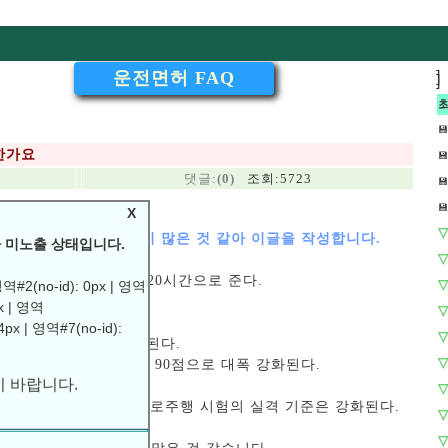
운전면허 FAQ
]
]
💾
한가요
💾
댓글:
(0)
조회:5723
💾
💾
X
▽
으로 알고 있는 분들이 많은 것 같아 이글을 작성합니다.
 미노출 상태입니다.
▽
도 현재 35시간에서 20시간으로 준다.
▽
#2(no-id): 0px | 영역
다
px | 영역
▽
4px | 영역#7(no-id):
▽
험은 30문항으로 축소된다.
 바랍니다.
▽
으로 현재 60점에서 90점으로 대폭 강화된다.
▽
10시간은 폐지되며, 도로주행 시험의 실격 기준은 강화된다.
▽
▽