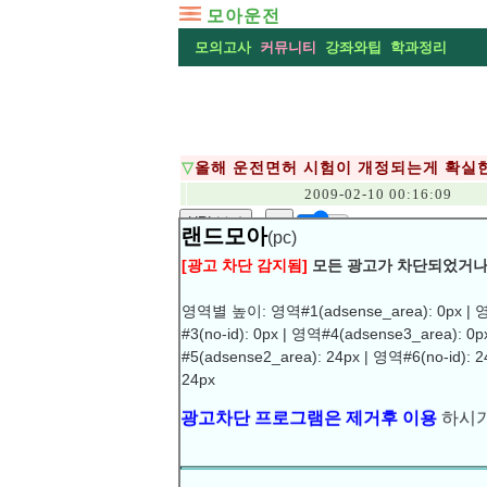
모아운전
모의고사
커뮤니티
강좌와팁
학과정리
▽
올해 운전면허 시험이 개정되는게 확실
2009-02-10 00:16:09
URL복사
▶
랜드모아
(pc)
올해부터 운전면허 시험이 크게 바뀌는 것
[광고 차단 감지됨]
모든 광고가 차단되었거나
루머1
.
실기교육 시간(운전전문학원 기준)
영역별 높이: 영역#1(adsense_area): 0px | 영역
‘1일 3시간’인 실기교육 제한도 풀린
#3(no-id): 0px | 영역#4(adsense3_area): 0
#5(adsense2_area): 24px | 영역#6(no-id): 2
루머2
.
50문항으로 출제되는 학과 필기시
광고차단 프로그램은 제거후 이용
하시기
24px
그러나 합격 기준은 2종 보통 면허 기준
루머3
. 운전면허시험장의 도로주행 연습 