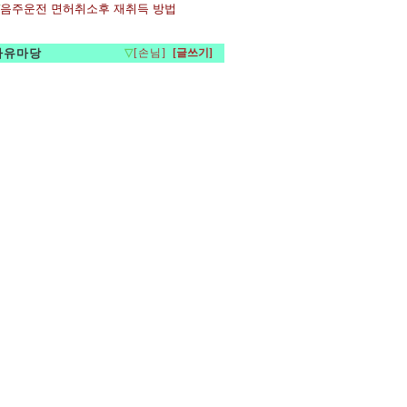
음주운전 면허취소후 재취득 방법
자유마당
▽
[손님]