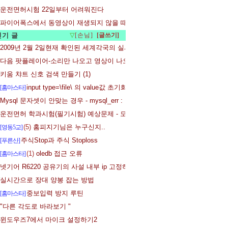
운전면허시험 22일부터 어려워진다
파이어폭스에서 동영상이 재생되지 않을 때 - 플래시 플레어어 설치
인기 글
▽
[손님]
2009년 2월 2일현재 확인된 세계각국의 실시간 라디오듣기 채널입니다.
다음 팟플레이어-소리만 나오고 영상이 나오지 않을때
키움 챠트 신호 검색 만들기 (1)
input type=\file\ 의 value값 초기화 시키기
[홈마스타]
Mysql 문자셋이 안맞는 경우 - mysql_err : 1267 : Illegal mix of collations
운전면허 학과시험(필기시험) 예상문제 - 모의고사 제 19 회
(5)
홈피지기님은 누구신지..
[영동5교]
주식Stop과 주식 Stoploss
[푸른산]
(1)
oledb 접근 오류
[홈마스타]
넷기어 R6220 공유기의 사설 내부 ip 고정하기
실시간으로 장대 양봉 잡는 방법
중보입력 방지 루틴
[홈마스타]
"다른 각도로 바라보기 "
윈도우즈7에서 마이크 설정하기2