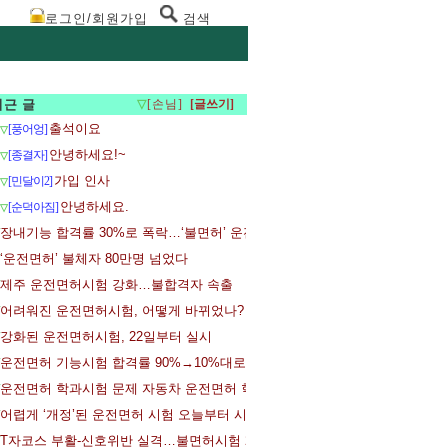
로그인/회원가입
검색
최근 글
▽
[손님]
출석이요
[풍어엉]
▽
안녕하세요!~
[종결자]
▽
가입 인사
[민달이2]
▽
안녕하세요.
[순덕아짐]
▽
장내기능 합격률 30%로 폭락…‘불면허’ 운전시험 일주일
‘운전면허’ 불체자 80만명 넘었다
제주 운전면허시험 강화…불합격자 속출
어려워진 운전면허시험, 어떻게 바뀌었나?
강화된 운전면허시험, 22일부터 실시
운전면허 기능시험 합격률 90%→10%대로…응시자들 어리둥절
운전면허 학과시험 문제 자동차 운전면허 학과시험 문제공개
어렵게 ‘개정’된 운전면허 시험 오늘부터 시행
T자코스 부활-신호위반 실격…불면허시험 22일 시행