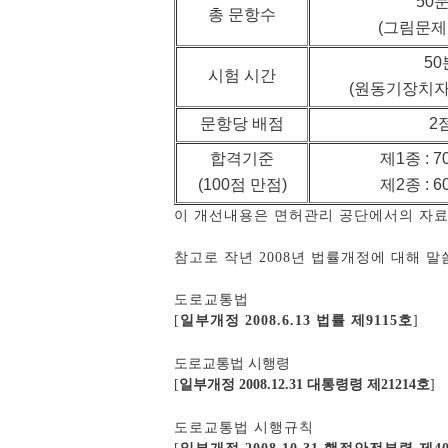
50
총 문항수
(그림문제 
50
시험 시간
(원동기장치자전
문항당 배점
2
합격기준
제1종 : 
(100점 만점)
제2종 : 
이 개선내용은 면허관리 공단에서의 자료
참고로 작년 2008년 법률개정에 대해 
도로교통법
[
일부개정 2008.6.13 법률 제9115호
]
도로교통법 시행령
[
일부개정 2008.12.31 대통령령 제21214호
]
도로교통법 시행규칙