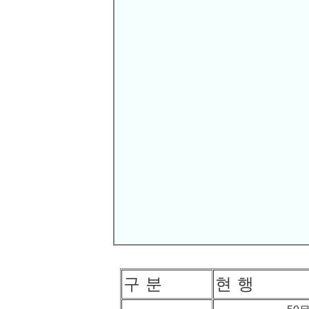
위 내용들이 바로 시행될 줄 기대하거나,
하지만 위 내용들은 경찰청 내부 심의위
법제처를 거쳐 국회의 의결을 거치고 공
현재로서는 50문항으로 출제되던 문제수가
데
도 마치 오늘내일 이 내용들이 시행될
면 합니다.
그러나, 문항수가 50문제에서 30문제로
사항도 아닙니다.
오히려 몇문제만 틀려도 불합격으로 갈 수
운전면허 학과시험 개선내용 알림
구 분
현 행