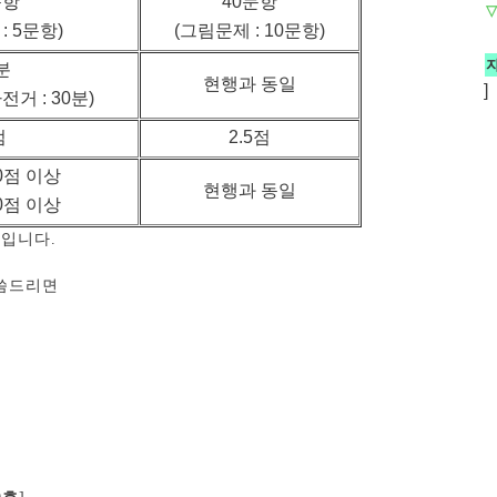
문항
40문항
▽
: 5문항)
(그림문제 : 10문항)
분
현행과 동일
]
거 : 30분)
점
2.5점
70점 이상
현행과 동일
60점 이상
입니다.
말씀드리면