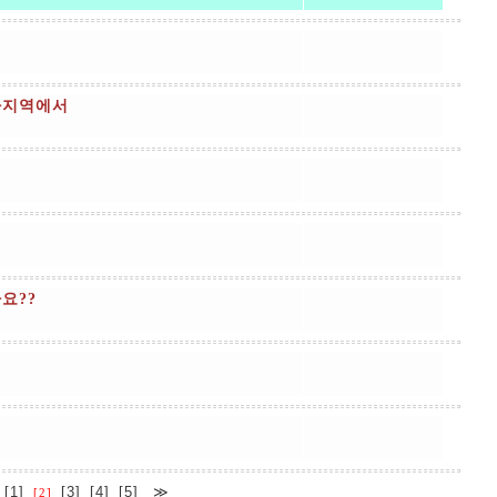
타지역에서
요??
[1]
[3]
[4]
[5]
≫
[2]