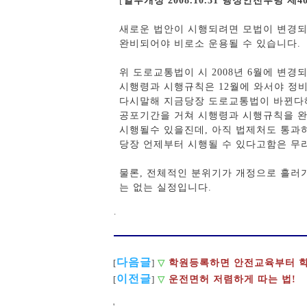
[
일부개정 2008.10.31 행정안전부령 제4
새로운 법안이 시행되려면 모법이 변경되
완비되어야 비로소 운용될 수 있습니다.
위 도로교통법이 시 2008년 6월에 변
시행령과 시행규칙은 12월에 와서야 정
다시말해 지금당장 도로교통법이 바뀐다
공포기간을 거쳐 시행령과 시행규칙을 
시행될수 있을진데, 아직 법제처도 통과
당장 언제부터 시행될 수 있다고함은 무
물론, 전체적인 분위기가 개정으로 흘러
는 없는 실정입니다.
.
다음글
학원등록하면 안전교육부터 학
[
]
▽
이전글
[
]
▽
운전면허 저렴하게 따는 법!
'