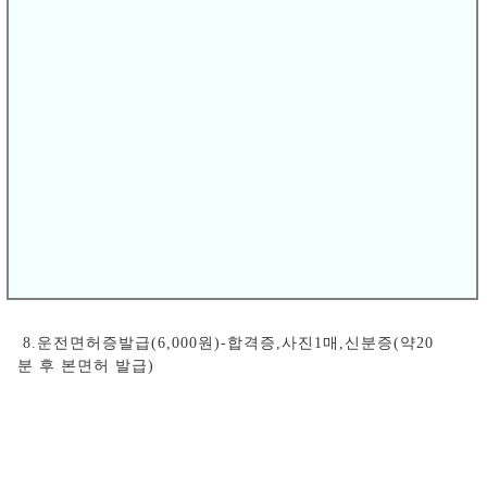
4.장내기능 3시간교육(약100,000원)- 운전학원에서 3시간
교육 후 운전면허시험장 응시가능
5.장내기능시험(15,000원)-응시원서,신분증지참
6.도로주행 10시간이수- 2년이상의 경력과 동종이상 면허소
지자에게 10시간이수 후 응시가능
7.도로주행시험(21,000원)-응시원서,신분증
8.운전면허증발급(6,000원)-합격증,사진1매,신분증(약20
분 후 본면허 발급)