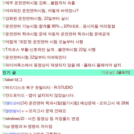
▽
제주 운전면허시험 강화…불합격자 속출
▽
어려워진 운전면허시험, 어떻게 바뀌었나?
▽
강화된 운전면허시험, 22일부터 실시
▽
운전면허 기능시험 합격률 90%→10%대로…응시자들 어리둥절
▽
운전면허 학과시험 문제 자동차 운전면허 학과시험 문제공개
▽
어렵게 ‘개정’된 운전면허 시험 오늘부터 시행
▽
T자코스 부활-신호위반 실격…불면허시험 22일 시행
▽
운전면허시험 22일부터 어려워진다
▽
파이어폭스에서 동영상이 재생되지 않을 때 - 플래시 플레어어 설치
인기 글
▽
[손님]
▽
label 태그
▽
하드디스크 복구 유틸리티 - R-STUDIO
▽
안드로이드 - 앱이 설치되지 않았습니다.
▽
(34)
운전면허 학과시험(필기시험) 예상문제 - 모의고사 제 28회
[랜드모아]
▽
ㅜㅜ모의고사 문제 안돼요
[밝은빛누]
▽
windows10 - 사진 동영상 등 저장폴드 변경
▽
cp 명령과 ln 명령의 차이점