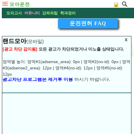
모아운전
모의고사
커뮤니티
강좌와팁
학과정리
운전면허 FAQ
X
랜드모아
(모바일)
▽
운전면허 저렴하게 따는 법!
[광고 차단 감지됨]
모든 광고가 차단되었거나 미노출 상태입니다.
2009-02-03 00:57:40
댓글:
(1)
조회:15518
URL복사
▶
영역별 높이: 영역#1(adsense_area): 0px | 영역#2(no-id): 0px | 영역
#3(adsense2_area): 12px | 영역#4(no-id): 12px | 영역#5(no-id):
운전면허장 코스(산내)
광고차단 프로그램은 제거후 이용
하시기 바랍니다.
12px
1.신체검사(5,000원)-사진3매,신분증<주민증,여권,주민증
재발급신청서,사진이 들어있는 국가자격증>
2.교통안전교육(12,000원)-신분증<교육후 교육필증발급>
3.학과시험(6,000원)-응시원서,신분증 지참