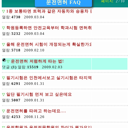
페이지:
2 / 10
운전면허 FAQ
▽
1종 보통따면 트럭과 같은 자동차와 승용차 둘다 운전할수있는
열람:
4730
2009.03.04
▽
학원등록하면 안전교육부터 학과시험 면허취득까지 다 알아서 
열람:
5232
2009.03.04
▽
올해 운전면허 시험이 개정되는게 확실한가요
열람:
5718
2009.02.10
▽
운전면허 저렴하게 따는 법!
댓글:
(1)
열람:
15519
2009.02.03
▽
필기시험은 인천에서보고 실기시험은 타지역에서
열람:
6291
2009.01.31
▽
일단 필기시험 먼저 보고 싶은데요
열람:
5007
2009.01.31
▽
운전면허를 따려고 하는데요....
열람:
4253
2008.11.26
▽
운전학원과 운전전문학원의 차이가 뭔가요??