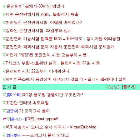
▽
‘운전면허’ 불체자 80만명 넘었다
▽
제주 운전면허시험 강화…불합격자 속출
▽
어려워진 운전면허시험, 어떻게 바뀌었나?
▽
강화된 운전면허시험, 22일부터 실시
▽
운전면허 기능시험 합격률 90%→10%대로…응시자들 어리둥절
▽
운전면허 학과시험 문제 자동차 운전면허 학과시험 문제공개
▽
어렵게 ‘개정’된 운전면허 시험 오늘부터 시행
▽
T자코스 부활-신호위반 실격…불면허시험 22일 시행
▽
운전면허시험 22일부터 어려워진다
▽
파이어폭스에서 동영상이 재생되지 않을 때 - 플래시 플레어어 설치
인기 글
▽
[손님]
▽
제1장 글로벌 경영이란 무엇인가?
[홈마스타]
▽
초간단 인터넷 속도측정
▽
(1)
모의고사 풀이
[김준수]
▽
[RE] input type=\\
[홈마스타]
▽
AVI 파일에서 오디오 순서 바꾸기 - VirtualDubMod
▽
ㅜㅜ모의고사 문제 안돼요
[밝은빛누]