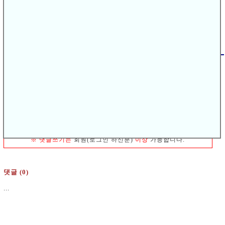
말씀하신대로 필기시험은 인천에서 보고
실기시험은 제주도에서 보셔도 상관없습니다.
.
다음글
운전면허 저렴하게 따는 법!
[
]
▽
이전글
[
]
▽
일단 필기시험 먼저 보고 싶은데요
'
※
댓글쓰기는
회원(로그인 하신분)
이상
가능합니다.
댓글 (0)
...