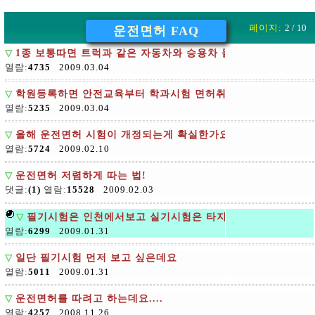
페이지:
2 / 10
운전면허 FAQ
▽
1종 보통따면 트럭과 같은 자동차와 승용차 둘다 운전할수있는
열람:
4735
2009.03.04
▽
학원등록하면 안전교육부터 학과시험 면허취득까지 다 알아서 
열람:
5235
2009.03.04
▽
올해 운전면허 시험이 개정되는게 확실한가요
열람:
5724
2009.02.10
▽
운전면허 저렴하게 따는 법!
댓글:
(1)
열람:
15528
2009.02.03
▽
필기시험은 인천에서보고 실기시험은 타지역에서
열람:
6299
2009.01.31
▽
일단 필기시험 먼저 보고 싶은데요
열람:
5011
2009.01.31
▽
운전면허를 따려고 하는데요....
열람:
4257
2008.11.26