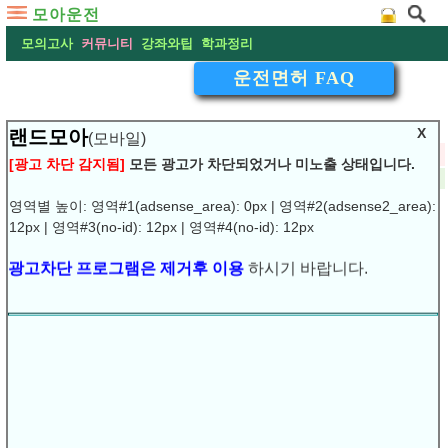
모아운전
모의고사
커뮤니티
강좌와팁
학과정리
운전면허 FAQ
X
랜드모아
(모바일)
▽
필기시험은 인천에서보고 실기시험은 타지역에서
[광고 차단 감지됨]
모든 광고가 차단되었거나 미노출 상태입니다.
2009-01-31 01:51:30
댓글:
(0)
조회:6298
URL복사
▶
영역별 높이: 영역#1(adsense_area): 0px | 영역#2(adsense2_area):
12px | 영역#3(no-id): 12px | 영역#4(no-id): 12px
광고차단 프로그램은 제거후 이용
하시기 바랍니다.
1.필기시험은 인천에서보고 실기시험은 타지역에서 볼수있
을까요?
운전면허시험은 주소지와 상관없이 전국 어느 지역에서
든 보실 수가
있습니다.