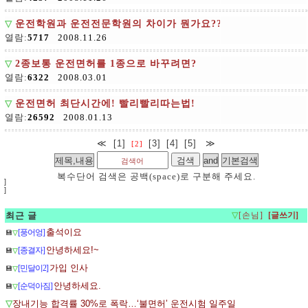
▽
운전학원과 운전전문학원의 차이가 뭔가요??
열람:
5717
2008.11.26
▽
2종보통 운전면허를 1종으로 바꾸려면?
열람:
6322
2008.03.01
▽
운전면허 최단시간에! 빨리빨리따는법!
열람:
26592
2008.01.13
≪
[1]
[3]
[4]
[5]
≫
[2]
복수단어 검색은 공백(space)로 구분해 주세요.
]
]
최근 글
▽
[손님]
출석이요
[풍어엉]
💾
▽
안녕하세요!~
[종결자]
💾
▽
가입 인사
[민달이2]
💾
▽
안녕하세요.
[순덕아짐]
💾
▽
▽
장내기능 합격률 30%로 폭락…‘불면허’ 운전시험 일주일