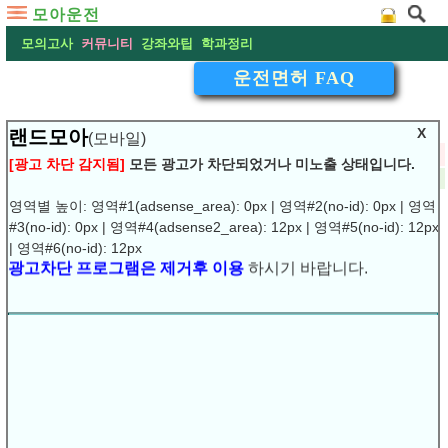
모아운전
모의고사
커뮤니티
강좌와팁
학과정리
운전면허 FAQ
X
랜드모아
(모바일)
▽
일단 필기시험 먼저 보고 싶은데요
[광고 차단 감지됨]
모든 광고가 차단되었거나 미노출 상태입니다.
2009-01-31 01:43:48
댓글:
(0)
조회:5023
URL복사
▶
영역별 높이: 영역#1(adsense_area): 0px | 영역#2(no-id): 0px | 영역
#3(no-id): 0px | 영역#4(adsense2_area): 12px | 영역#5(no-id): 12px
1.일단 필기시험 먼저 보고 싶은데요,
| 영역#6(no-id): 12px
광고차단 프로그램은 제거후 이용
하시기 바랍니다.
필기는 학원에 따라 약간의 차이가 있기는 하지만 무료
로 해주는 곳이 많습니다.
학원에 따라 몇만원의 차이가 나는 곳이 있기는 합니다.
자동차 학원은 기능위주로 교육이 편성되기 &#46468;문
에 학과에 대해서는
기껏 1-3시간 정도가 고작이고 문제집하나주면서 풀어보라
는식입니다.
누구도 그 정도의 강의를 듣고 합격하기는 쉽지 않습니다.