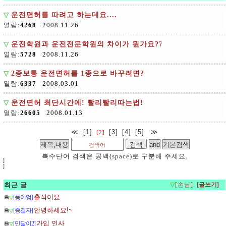
▽
운전면허를 따려고 하는데요....
열람:
4268
2008.11.26
▽
운전학원과 운전전문학원의 차이가 뭔가요??
열람:
5728
2008.11.26
▽
2종보통 운전면허를 1종으로 바꾸려면?
열람:
6337
2008.03.01
▽
운전면허 최단시간에! 빨리빨리따는법!
열람:
26605
2008.01.13
≪
[1]
[3]
[4]
[5]
≫
[2]
복수단어 검색은 공백(space)로 구분해 주세요.
]
]
최근 글
▽
[손님]
출석이요
[풍어엉]
💾
▽
안녕하세요!~
[종결자]
💾
▽
가입 인사
[민달이2]
💾
▽