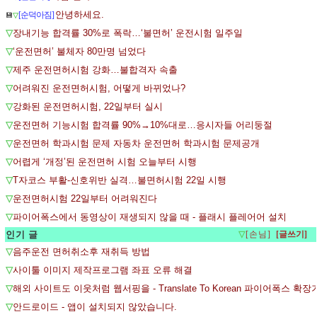
안녕하세요.
[순덕아짐]
💾
▽
▽
장내기능 합격률 30%로 폭락…‘불면허’ 운전시험 일주일
▽
‘운전면허’ 불체자 80만명 넘었다
▽
제주 운전면허시험 강화…불합격자 속출
▽
어려워진 운전면허시험, 어떻게 바뀌었나?
▽
강화된 운전면허시험, 22일부터 실시
▽
운전면허 기능시험 합격률 90%→10%대로…응시자들 어리둥절
▽
운전면허 학과시험 문제 자동차 운전면허 학과시험 문제공개
▽
어렵게 ‘개정’된 운전면허 시험 오늘부터 시행
▽
T자코스 부활-신호위반 실격…불면허시험 22일 시행
▽
운전면허시험 22일부터 어려워진다
▽
파이어폭스에서 동영상이 재생되지 않을 때 - 플래시 플레어어 설치
인기 글
▽
[손님]
▽
음주운전 면허취소후 재취득 방법
▽
사이툴 이미지 제작프로그램 좌표 오류 해결
▽
해외 사이트도 이웃처럼 웹서핑을 - Translate To Korean 파이어폭스 확
▽
안드로이드 - 앱이 설치되지 않았습니다.