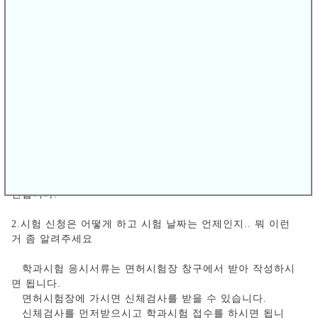
약간은 형식적이라고 봐도 됩니다.
비용이야 어떻든 어차피 필기는 혼자 공부를 하셔야 합니
다.
필기를 먼저 공부하고나서 학원에 등록하시면 기능시험에
만 몰두할 수 있어
면허취득이 한결 여유가 있습니다.
기능교육이 끝나고도 필기를 통과하지 못해 해메는
분들도 더러 보았습니다.
아뭏던 필기는 합격을 하시고 학원에 등록하시는 것을 추
천합니다.
2.시험 신청은 어떻게 하고 시험 날짜는 언제인지.. 뭐 이런
거 좀 알려주세요
학과시험 응시서류는 면허시험장 창구에서 받아 작성하시
면 됩니다.
면허시험장에 가시면 신체검사를 받을 수 있습니다.
신체검사를 먼저받으시고 학과시험 접수를 하시면 됩니